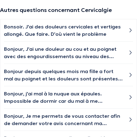
Autres questions concernant Cervicalgie
Bonsoir. J'ai des douleurs cervicales et vertiges
allongé. Que faire. D'où vient le problème
Bonjour, J'ai une douleur au cou et au poignet
avec des engourdissements au niveau des
doigts. Que dois-je faire ? Merci !
Bonjour depuis quelques mois ma fille a fort
mal au poignet et les douleurs sont présentes
également dans le coude après une visite chez
le médecin généraliste et une radio du poignet il
Bonjour, j'ai mal à la nuque aux épaules.
se fait qu'il n'y a rien de concluant. le médecin
Impossible de dormir car du mal à me
généraliste lui dit que cela peut venir des
positionner. Ça me fait une douleur nerveuse
cervicales. Qui faut-il aller voir comme médecin
qui me bloque j'ai tellement mal que quand je
Bonjour, Je me permets de vous contacter afin
? Pour guérir et dans un premier temps
baisse je n'en peux plus et faut que je me
de demander votre avis concernant ma
soulager sa douleur ?
remette droit.
rééducation. Suite à un AVC du thalamus droit,