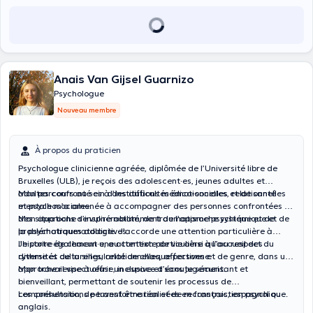
Anais Van Gijsel Guarnizo
Psychologue
Nouveau membre
À propos du praticien
Psychologue clinicienne agréée, diplômée de l’Université libre de
Bruxelles (ULB), je reçois des adolescent·es, jeunes adultes et
adultes confronté·es à des difficultés émotionnelles, relationnelles
Mon parcours au sein d’institutions médico-sociales et de santé
et psychosociales.
mentale m’a amenée à accompagner des personnes confrontées à
des situations de vulnérabilité, de traumatisme psychique et de
Mon approche s’inspire notamment de l’approche systémique et de
problématiques addictives.
la psychotraumatologie. J’accorde une attention particulière à
l’histoire de chacun·e, au contexte de vie ainsi qu’au respect du
Je porte également une attention particulière à l’accueil des
rythme et de la singularité de chaque personne.
diversités culturelles, relationnelles, affectives et de genre, dans une
approche respectueuse, inclusive et sans jugement.
Mon travail vise à offrir un espace d’écoute sécurisant et
bienveillant, permettant de soutenir les processus de
compréhension, de transformation et de reconstruction psychique.
Les consultations peuvent être réalisées en français, espagnol ou
anglais.