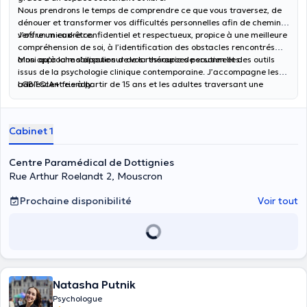
Nous prendrons le temps de comprendre ce que vous traversez, de
dénouer et transformer vos difficultés personnelles afin de cheminer
vers un mieux-être.
J’offre un cadre confidentiel et respectueux, propice à une meilleure
compréhension de soi, à l’identification des obstacles rencontrés
ainsi qu’à la mobilisation de vos ressources personnelles.
Mon approche s’appuie sur de la thérapie de soutien et des outils
issus de la psychologie clinique contemporaine. J’accompagne les
adolescent.e.s à partir de 15 ans et les adultes traversant une
LGBTQIA+ friendly.
période difficile et/ou souhaitant entamer un travail thérapeutique.
Cabinet 1
Centre Paramédical de Dottignies
Rue Arthur Roelandt 2, Mouscron
Prochaine disponibilité
Voir tout
Natasha Putnik
Psychologue