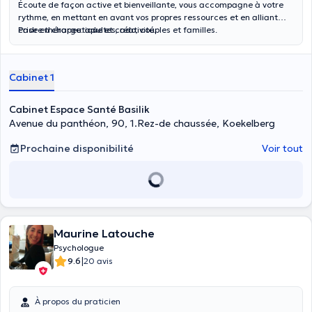
Écoute de façon active et bienveillante, vous accompagne à votre
rythme, en mettant en avant vos propres ressources et en alliant
cadre thérapeutique et créativité.
Prise en charge: adultes, ado, couples et familles.
Cabinet 1
Cabinet Espace Santé Basilik
Avenue du panthéon, 90, 1.Rez-de chaussée, Koekelberg
Prochaine disponibilité
Voir tout
Maurine Latouche
Psychologue
|
9.6
20 avis
À propos du praticien