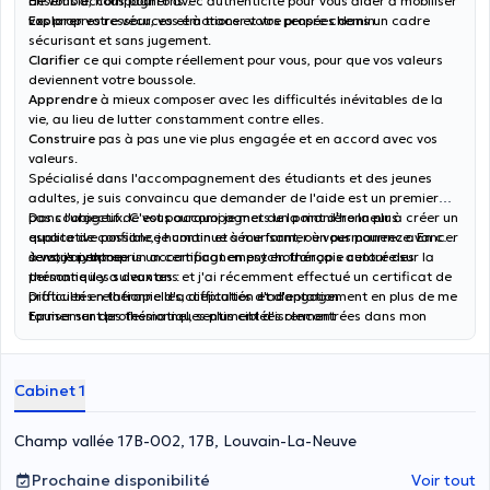
de vous accompagner avec authenticité pour vous aider à mobiliser
Ensemble, nous pourrons :
vos propres ressources et à tracer votre propre chemin.
Explorer
votre vécu, vos émotions et vos pensées dans un cadre
sécurisant et sans jugement.
Clarifier
ce qui compte réellement pour vous, pour que vos valeurs
deviennent votre boussole.
Apprendre
à mieux composer avec les difficultés inévitables de la
vie, au lieu de lutter constamment contre elles.
Construire
pas à pas une vie plus engagée et en accord avec vos
valeurs.
Spécialisé dans l'accompagnement des étudiants et des jeunes
adultes, je suis convaincu que demander de l'aide est un premier
pas courageux. C'est pourquoi je mets un point d'honneur à créer un
Dans l'objectif de vous accompagner de la manière la plus
espace de confiance humain et sécurisant, où vous pourrez avancer
qualitative possible, je continue à me former en permanence. En ce
à votre rythme.
sens, j'ai entrepris un certificat en psychothérapie centrée sur la
Je vous propose un accompagnement en français autour des
personne il y a deux ans et j'ai récemment effectué un certificat de
thématiques suivantes :
praticien en thérapie d'acceptation et d'engagement en plus de me
Difficultés relationnelles, difficultés d'adaptation
former sur des thématiques plus ciblées rencontrées dans mon
Epuisement professionnel, sentiment d'isolement
quotidien de thérapeute.
Troubles anxieux, TDA/h, HPI
Perte de sens
Périodes de transitions, (ré)orientation académique ou
Cabinet 1
professionnelle
Champ vallée 17B-002, 17B, Louvain-La-Neuve
Prochaine disponibilité
Voir tout