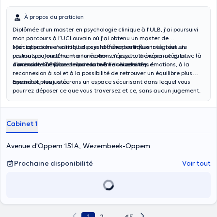
À propos du praticien
Diplômée d’un master en psychologie clinique à l’ULB, j’ai poursuivi
mon parcours à l’UCLouvain où j’ai obtenu un master de
spécialisation en cliniques psychothérapeutiques intégrées. Je
Mon approche s’enrichit de ces différentes influences, tout en
poursuis aujourd’hui ma formation en psychothérapie intégrative (à
restant profondément ancrée dans l’écoute, la présence et la
dominante TCC) au sein de la même université.
dimension humaine de la rencontre thérapeutique.
J’accorde une place importante à l’accueille des émotions, à la
reconnexion à soi et à la possibilité de retrouver un équilibre plus
apaisé et plus juste.
Ensemble, nous créerons un espace sécurisant dans lequel vous
pourrez déposer ce que vous traversez et ce, sans aucun jugement.
Cabinet 1
Avenue d'Oppem 151A, Wezembeek-Oppem
Prochaine disponibilité
Voir tout
1
...