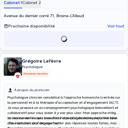
Cabinet 1
Cabinet 2
Avenue du dernier carré 71, Braine-L'Alleud
Prochaine disponibilité
Voir tout
Grégoire Lefèvre
Psychologue
Nouveau membre
À propos du praticien
Psychologue clinicien sensibilisé à l'approche humaniste (centrée sur
la personne) et à la thérapie d'acceptation et d'engagement (ACT).
Je vous propose un accompagnement psychologique bienveillant et
collaboratif pour vous aider à y voir plus clair. Mon approche intègre
la chaleur de l'écoute humaniste et le pragmatisme de la thérapie
Je suis convaincu que vous êtes l'expert(e) de votre propre vie. Mon
d'acceptation et d'engagement.
rôle n'est donc pas de vous fournir des réponses toutes faites, mais