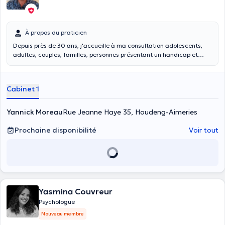
À propos du praticien
Depuis près de 30 ans, j'accueille à ma consultation adolescents,
adultes, couples, familles, personnes présentant un handicap et
professionnels de la santé mentale pour des difficultés de vie et des
souffrances diverses plus ou moins graves. Je propose un espace de
paroles et de réflexions afin de déposer, comprendre, dépasser
Cabinet 1
celles-ci et d'y apporter les réponses les plus adéquates possibles
selon chacun.
Yannick Moreau
Rue Jeanne Haye 35, Houdeng-Aimeries
Prochaine disponibilité
Voir tout
Yasmina Couvreur
Psychologue
Nouveau membre