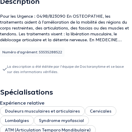
Description
Pour les Urgence : 0498/823090 En OSTEOPATHIE, les
traitements aident à l'amélioration de la mobilité des régions du
corps restreintes, des articulations, des fascias ou des muscles et
tendons. Les traitements visent : la libération musculaire, le
déblocage articulaire et la détente nerveuse. En MEDECINE
CHINOISE les applications des traitements énergétiques sont
nombreuses de l'ordre émotionnelle ou physique. Les soins
Numéro d'agrément: 53535288522
englobent différentes techniques : l'acupuncture à l'aiguille, aux
ventouses, Guasha (frottements cutanés), moxibustion (chaleur
La description a été éditée par l'équipe de Doctoranytime et se base
aux herbes ou charbon), auriculothérapie (aiguille, aimant ou
sur des informations vérifiées.
graine de vacaria) et tuina (massage chinois).
Spécialisations
Expérience relative
Douleurs musculaires et articulaires
Cervicales
Lombalgies
Syndrome myofascial
ATM (Articulation Temporo Mandibulaire)