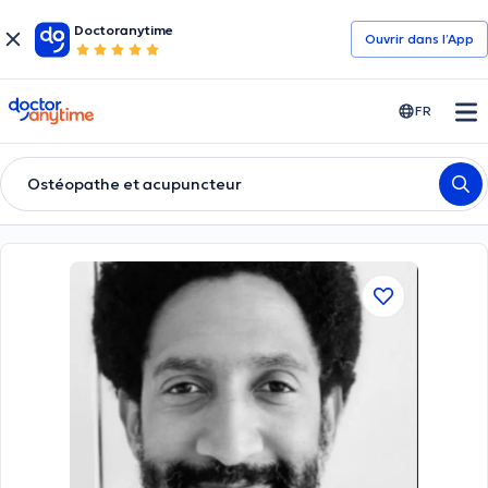
Doctoranytime
Ouvrir dans l’App
doctoranytime
FR
Ostéopathe et acupuncteur