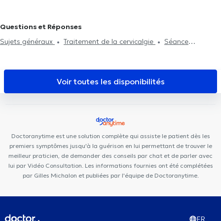
Cabinet Privé Baligant
Centre Miraflore
Cabinet Médical
Avenue Général Médecin Derache
Radiologie La Cambre
Questions et Réponses
Hälsa Medical Health Center
Centre Ocadia
Clinique MyTooth
Sujets généraux
Traitement de la cervicalgie
Séance
Centre Mimosa Bruxelles Louise
Dermo Medical Center
d'acupuncture
Traitement de la migraine
Problème
Bascule Santé
Cabinet Dentaire Louise
The Clinic
Centre
d'articulation
Problème de dos
Douleur hanche
Médical Bascule
Clinique médico dentaire d’Uccle
Cabinet
Voir toutes les disponibilités
Dentaire Ouistity Uccle
Aspera Medical Center
Doctoranytime est une solution complète qui assiste le patient dès les
premiers symptômes jusqu'à la guérison en lui permettant de trouver le
meilleur praticien, de demander des conseils par chat et de parler avec
lui par Vidéo Consultation. Les informations fournies ont été complétées
par Gilles Michalon et publiées par l'équipe de Doctoranytime.
FR