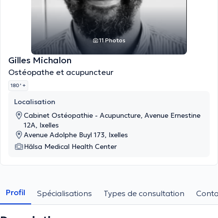
11 Photos
Gilles Michalon
Ostéopathe et acupuncteur
180 '
+
Localisation
Cabinet Ostéopathie - Acupuncture, Avenue Ernestine
12A, Ixelles
Avenue Adolphe Buyl 173, Ixelles
Hälsa Medical Health Center
Profil
Spécialisations
Types de consultation
Conta