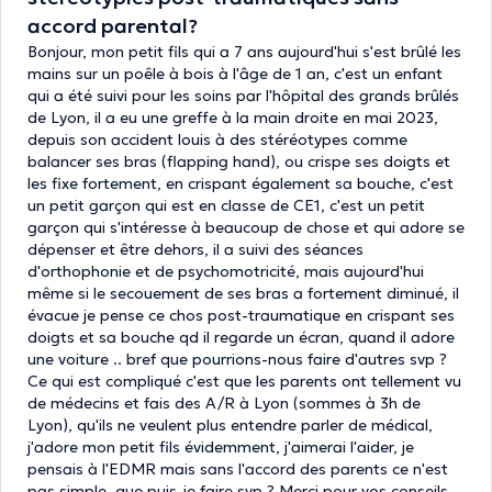
accord parental?
Bonjour, mon petit fils qui a 7 ans aujourd'hui s'est brûlé les
mains sur un poêle à bois à l'âge de 1 an, c'est un enfant
qui a été suivi pour les soins par l'hôpital des grands brûlés
de Lyon, il a eu une greffe à la main droite en mai 2023,
depuis son accident louis à des stéréotypes comme
balancer ses bras (flapping hand), ou crispe ses doigts et
les fixe fortement, en crispant également sa bouche, c'est
un petit garçon qui est en classe de CE1, c'est un petit
garçon qui s'intéresse à beaucoup de chose et qui adore se
dépenser et être dehors, il a suivi des séances
d'orthophonie et de psychomotricité, mais aujourd'hui
même si le secouement de ses bras a fortement diminué, il
évacue je pense ce chos post-traumatique en crispant ses
doigts et sa bouche qd il regarde un écran, quand il adore
une voiture .. bref que pourrions-nous faire d'autres svp ?
Ce qui est compliqué c'est que les parents ont tellement vu
de médecins et fais des A/R à Lyon (sommes à 3h de
Lyon), qu'ils ne veulent plus entendre parler de médical,
j'adore mon petit fils évidemment, j'aimerai l'aider, je
pensais à l'EDMR mais sans l'accord des parents ce n'est
pas simple, que puis-je faire svp ? Merci pour vos conseils,