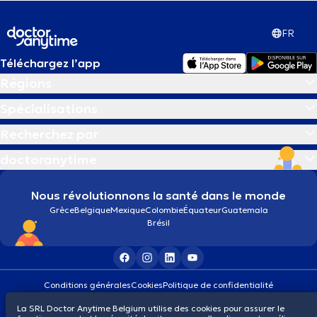
Analyse des paupières
FR
Analyse morphostatique
Téléchargez l’app
Régions
Analyse urinaire
Spécialisations
Anémie
Recherchez par
doctoranytime
Appareil dentaire
Nous révolutionnons la santé dans le monde
Aromathérapie
Grèce
Belgique
Mexique
Colombie
Équateur
Guatemala
Brésil
Arrêt du tabac
Conditions générales
Cookies
Politique de confidentialité
Arthroscopie
© 2026 doctoranytime
La SRL Doctor Anytime Belgium utilise des cookies pour assurer le