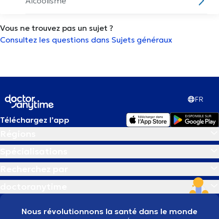
Alcoolisme
Vous ne trouvez pas un sujet ?
Allaitement
Consultez les questions dans Sujets généraux
Analyse de la composition du corps
Analyse des paupières
FR
Analyse morphostatique
Téléchargez l’app
Régions
Analyse urinaire
Spécialisations
Anémie
Recherchez par
doctoranytime
Appareil dentaire
Nous révolutionnons la santé dans le monde