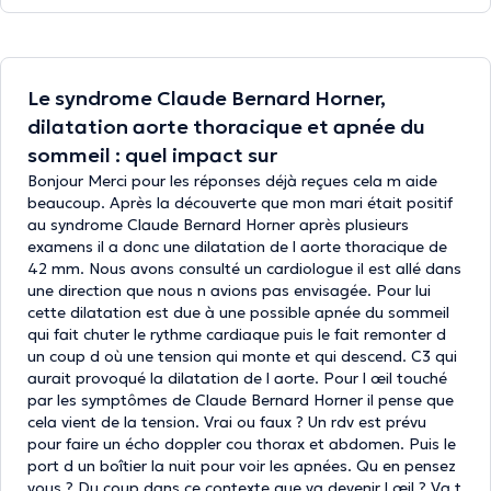
Le syndrome Claude Bernard Horner,
dilatation aorte thoracique et apnée du
sommeil : quel impact sur
Bonjour Merci pour les réponses déjà reçues cela m aide
beaucoup. Après la découverte que mon mari était positif
au syndrome Claude Bernard Horner après plusieurs
examens il a donc une dilatation de l aorte thoracique de
42 mm. Nous avons consulté un cardiologue il est allé dans
une direction que nous n avions pas envisagée. Pour lui
cette dilatation est due à une possible apnée du sommeil
qui fait chuter le rythme cardiaque puis le fait remonter d
un coup d où une tension qui monte et qui descend. C3 qui
aurait provoqué la dilatation de l aorte. Pour l œil touché
par les symptômes de Claude Bernard Horner il pense que
cela vient de la tension. Vrai ou faux ? Un rdv est prévu
pour faire un écho doppler cou thorax et abdomen. Puis le
port d un boîtier la nuit pour voir les apnées. Qu en pensez
vous ? Du coup dans ce contexte que va devenir l œil ? Va t