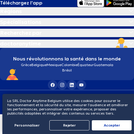
Téléchargez l’app
Régions
Analyse urinaire
Spécialisations
Anémie
Recherchez par
doctoranytime
Appareil dentaire
Nous révolutionnons la santé dans le monde
Aromathérapie
Grèce
Belgique
Mexique
Colombie
Équateur
Guatemala
Brésil
Arrêt du tabac
Conditions générales
Cookies
Politique de confidentialité
Arthroscopie
La SRL Doctor Anytime Belgium utilise des cookies pour assurer le
© 2026 doctoranytime
fonctionnement et la sécurité du site, mesurer l’audience et améliorer
les performances, personnaliser votre expérience, proposer des
publicités adaptées et intégrer des contenus ou services tiers.
Arthroscopie du ménisque
Personnaliser
Rejeter
Αccepter
Assertivité