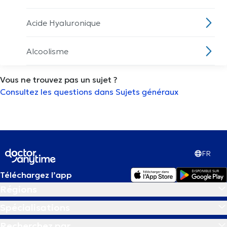
Acide Hyaluronique
Alcoolisme
Vous ne trouvez pas un sujet ?
Allaitement
Consultez les questions dans Sujets généraux
Analyse de la composition du corps
Analyse des paupières
FR
Analyse morphostatique
Téléchargez l’app
Régions
Analyse urinaire
Spécialisations
Anémie
Recherchez par