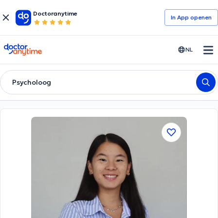
Doctoranytime
In App openen
doctoranytime
NL
Psycholoog