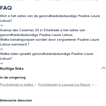
FAQ
Wat is het adres van de gezondheidsdeskundige Pauline-Laure
Laloux?
Avenue des Casernes 20 in Etterbeek is het adres van
gezondheidsdeskundige Pauline-Laure Laloux.
Welke betalingswijzen worden door zorgverlener Pauline-Laure
Laloux aanvaard ?
Welke talen spreekt gezondheidsdeskundige Pauline-Laure
Laloux?
Nuttige links
In de omgeving
Psychologen in Ixelles
Psychologen in Louvain-La-Neuve
Psychologen in Brussel
Psychologen in Schaerbeek
Psychologen in Uccle
Psychologen in Oudergem
Psychologen
Relevante diensten
in Woluwe-Saint-Pierre
Psychologen in Braine-Le-Comte