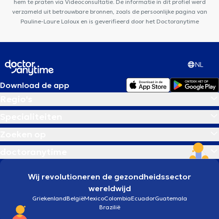
hem te praten via Videoconsultatie. De informatie in dit profiel werd
verzameld uit betrouwbare bronnen, zoals de persoonlijke pagina van
Pauline-Laure Laloux en is geverifieerd door het Doctoranytime
NL
Download de app
Regio's
Specialiteiten
Zoeken op
doctoranytime
Wij revolutioneren de gezondheidssector
wereldwijd
Griekenland
België
Mexico
Colombia
Ecuador
Guatemala
Brazilië