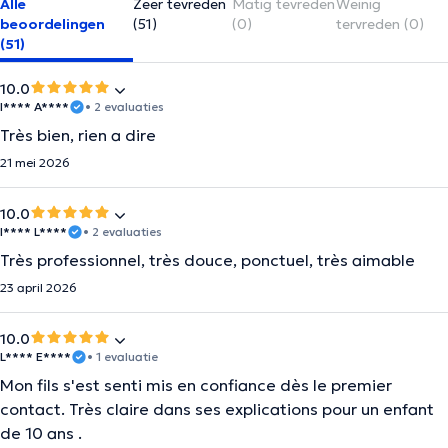
Alle
Zeer tevreden
Matig tevreden
Weinig
beoordelingen
(51)
(0)
tervreden (0)
(51)
10.0
I**** A****
• 2 evaluaties
Très bien, rien a dire
21 mei 2026
10.0
I**** L****
• 2 evaluaties
Très professionnel, très douce, ponctuel, très aimable
23 april 2026
10.0
L**** E****
• 1 evaluatie
Mon fils s'est senti mis en confiance dès le premier
contact. Très claire dans ses explications pour un enfant
de 10 ans .