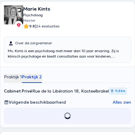
Marie Kints
Psycholoog
Master
|
9.8
24 evaluaties
Over de zorgverlener
Ms. Kints is een psycholoog met meer dan 10 jaar ervaring. Zij is
klinisch psychologe en biedt consultaties aan voor kinderen,
adolescenten, volwassenen en senioren. Zij is in 2000 afgestudeerd
met een diploma psychologie en in 2001 met een diploma
voortgezet onderwijs. Zij is ook gespecialiseerd als gezins- en
Praktijk 1
Praktijk 2
relatietherapeute. Zij is lid van verschillende verenigingen en treedt
ook op in psychotherapie dankzij haar verschillende opleidingen. Met
meer dan 10 jaar ervaring in gezinsplanning en in een privépraktijk,
Cabinet Privé
Rue de la Libération 18, Kasteelbrakel
11,8 km
zal zij u met plezier ontvangen en u helpen tijdens de consultaties
die zij aanbiedt in haar privépraktijk in Braine-Le-Château.
Volgende beschikbaarheid
Alles zien