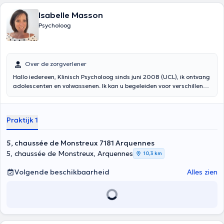
Isabelle Masson
Psycholoog
Over de zorgverlener
Hallo iedereen, Klinisch Psycholoog sinds juni 2008 (UCL), ik ontvang
adolescenten en volwassenen. Ik kan u begeleiden voor verschillende
soorten consulten (zie profiel), maar ook als u gewoon beter wilt
leven, door uzelf beter te leren kennen, om te begrijpen hoe
bepaalde situaties zich reproduceren en u doen lijden. Ik ontvang u
Praktijk 1
in mijn kantoor in Arquennes elke maandag, dinsdag en donderdag,
in persoon of via videoconsultatie. 0479/85.35.38
5, chaussée de Monstreux 7181 Arquennes
5, chaussée de Monstreux, Arquennes
10,3 km
Volgende beschikbaarheid
Alles zien