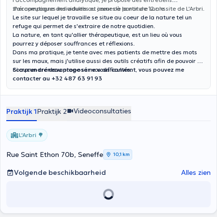
thérapeutiques individuels au cœur de la nature sur le site de L'Arbri.
J'accompagne des adultes et jeunes à partir de 12 ans.
Le site sur lequel je travaille se situe au coeur de la nature tel un
refuge qui permet de s'extraire de notre quotidien.
La nature, en tant qu'allier thérapeutique, est un lieu où vous
pourrez y déposer souffrances et réflexions.
Dans ma pratique, je tente avec mes patients de mettre des mots
sur les maux, mais j'utilise aussi des outils créatifs afin de pouvoir en
comprendre davantage sur vos difficultés.
Si aucun créneau proposé ne vous convient, vous pouvez me
contacter au +32 487 63 91 93
Videoconsultaties
Praktijk 1
Praktijk 2
L'Arbri 🌳
Rue Saint Ethon 70b, Seneffe
10,1 km
Volgende beschikbaarheid
Alles zien