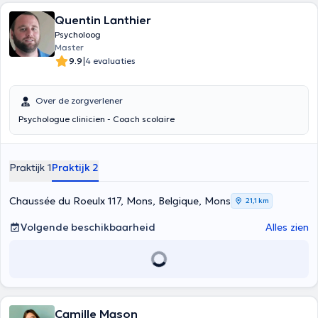
Quentin Lanthier
Psycholoog
Master
|
9.9
4 evaluaties
Over de zorgverlener
Psychologue clinicien - Coach scolaire
Praktijk 1
Praktijk 2
Chaussée du Roeulx 117, Mons, Belgique, Mons
21,1 km
Volgende beschikbaarheid
Alles zien
Camille Mason