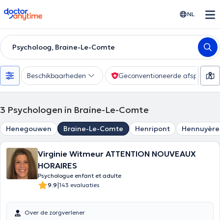
doctoranytime
NL
Psycholoog, Braine-Le-Comte
Beschikbaarheden
Geconventioneerde afspraak
3
Psychologen in Braine-Le-Comte
Henegouwen
Braine-Le-Comte
Henripont
Hennuyère
Virginie Witmeur ATTENTION NOUVEAUX
HORAIRES
Psychologue enfant et adulte
|
9.9
143 evaluaties
Over de zorgverlener