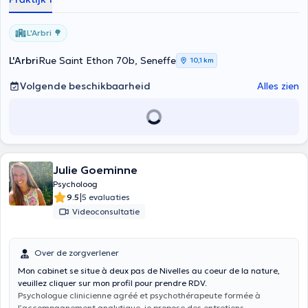
L'Arbri 🌳
L'Arbri
Rue Saint Ethon 70b, Seneffe
10,1 km
Volgende beschikbaarheid
Alles zien
Julie Goeminne
Psycholoog
|
9.5
5 evaluaties
Videoconsultatie
Over de zorgverlener
Mon cabinet se situe à deux pas de Nivelles au coeur de la nature,
veuillez cliquer sur mon profil pour prendre RDV.
Psychologue clinicienne agréé et psychothérapeute formée à
l’accompagnement analytique, je propose des entretiens