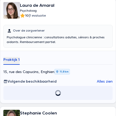
Ik leer voortdurend bij door middel van conferenties, lezingen,
Laura de Amaral
interdisciplinaire uitwisselingen en supervisies, om steeds aan de
Psycholoog
verschillende verwachtingen van mijn patiënten te kunnen voldoen.
|
10
1 evaluatie
Aarzel niet om contact met mij op te nemen: Tel: 0474/262625 E-
mail:
[email protected]
Over de zorgverlener
Psychologue clinicienne : consultations adultes, séniors & proches
aidants. Remboursement partiel.
Praktijk 1
15, rue des Capucins, Enghien
11,8 km
Volgende beschikbaarheid
Alles zien
Stephanie Coolen