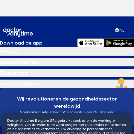
NL
Download de app
Regio's
Specialiteiten
Zoeken op
doctoranytime
Wij revolutioneren de gezondheidssector
wereldwijd
Griekenland
België
Mexico
Colombia
Ecuador
Guatemala
Brazilië
Doctor Anytime Belgium SRL gebruikt cookies om de werking en
veiligheid van de website te waarborgen, het publieksbereik te meten
en de prestaties te verbeteren, uw ervaring te personaliseren,
gepersonaliseerde advertenties aan te bieden en inhoud of diensten