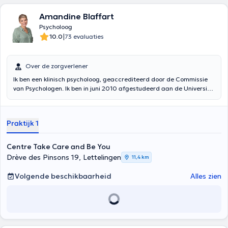
Amandine Blaffart
Psycholoog
|
10.0
73 evaluaties
Over de zorgverlener
Ik ben een klinisch psycholoog, geaccrediteerd door de Commissie
van Psychologen. Ik ben in juni 2010 afgestudeerd aan de Université
Libre de Bruxelles. Ik ben gespecialiseerd in perinatale
ondersteuning en opvoedingsondersteuning. Ik begeleid ook
iedereen die aan zichzelf wil werken of die een moeilijke periode
Praktijk 1
doormaakt (verlies van verlies, scheiding, burn-out, depressie, verlies
van werk, ziekte, relatieproblemen, enz.) Sinds meer dan tien jaar
werk ik in de begeleiding van kinderen en ouders in verschillende
Centre Take Care and Be You
crèches, scholen en kinderdagverblijven verbonden aan de Europese
Drève des Pinsons 19, Lettelingen
11,4 km
instellingen in Brussel. Deze structuren waarin ik mij heb kunnen
ontwikkelen, hebben een zeer groot aantal kinderen en dus ook
Volgende beschikbaarheid
Alles zien
ouders ontvangen, waardoor ik mijn ervaring op dit gebied heb
kunnen ontwikkelen en verrijken. Mijn passies zijn altijd mensen en
hun relaties geweest. Ik communiceer gemakkelijk en ik vind het leuk
om voor de mensen om me heen te zorgen. Ik heb ervoor gekozen om
mijn dagelijks leven te wijden aan het verbeteren van de
levenskwaliteit van mensen die dat nodig hebben.