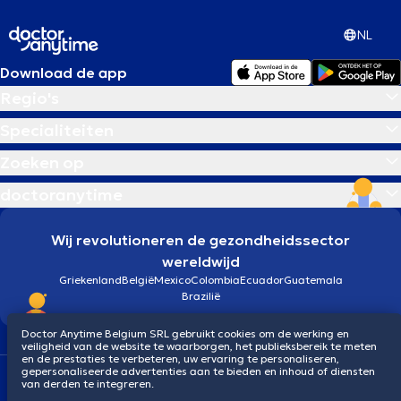
NL
Download de app
Regio's
Specialiteiten
Zoeken op
doctoranytime
Wij revolutioneren de gezondheidssector
wereldwijd
Griekenland
België
Mexico
Colombia
Ecuador
Guatemala
Brazilië
Doctor Anytime Belgium SRL gebruikt cookies om de werking en
veiligheid van de website te waarborgen, het publieksbereik te meten
en de prestaties te verbeteren, uw ervaring te personaliseren,
gepersonaliseerde advertenties aan te bieden en inhoud of diensten
Algemene voorwaarden
Cookies
Privacybeleid
van derden te integreren.
© 2026 doctoranytime