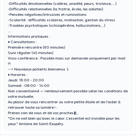
-Difficultés émotionnelles (colères, anxiété, peurs, tristesse,…)
-Difficultés relationnelles (la fratrie, école, les adultes)
-Pensées négatives/intrusives et ruminations
-Scolarité : difficultés scolaires, motivation, gestion du stress
-Troubles psychotiques (schizophrénie, hallucinations,...)
...
Informations pratiques :
♦ Consultations :
Première rencontre (60 minutes)
Suivi régulier (45 minutes)
Visio-conférence : Possible mais sur demande uniquement par mail
!!!
--> Nouveaux patients bienvenus :).
♦ Horaires :
Jeudi: 16:00 - 20:00
Samedi : 08:00 - 14:00
Non conventionné — remboursement possible selon les conditions de
votre mutuelle.
Au plaisir de vous rencontrer ou votre petite étoile et de l'aider à
retrouver toute sa lumière✨.
Prenez soin de vous et de vos proches🫂,
"On ne voit bien qu’avec le cœur. L’essentiel est invisible pour les
yeux."
Antoine de Saint-Exupéry.