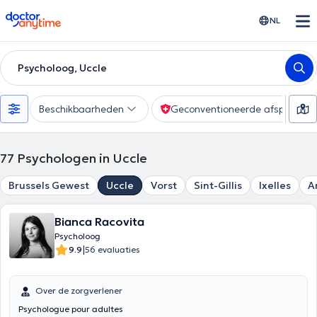
doctoranytime
NL
Psycholoog, Uccle
Beschikbaarheden
Geconventioneerde afspraak
77
Psychologen in Uccle
Brussels Gewest
Uccle
Vorst
Sint-Gillis
Ixelles
A
Bianca Racovita
Psycholoog
|
9.9
56 evaluaties
Over de zorgverlener
Psychologue pour adultes