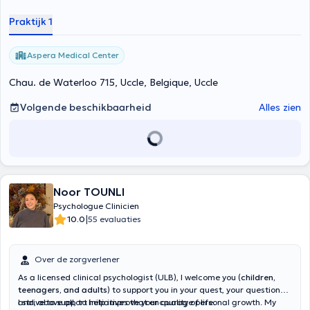
Praktijk 1
Aspera Medical Center
Chau. de Waterloo 715, Uccle, Belgique, Uccle
Volgende beschikbaarheid
Alles zien
Noor TOUNLI
Psychologue Clinicien
|
10.0
55 evaluaties
Over de zorgverlener
As a licensed clinical psychologist (ULB), I welcome you (
children,
teenagers, and adults
) to support you in your quest, your questions,
and, above all, to help improve your quality of life.
I strive to support initiatives that encourage personal growth. My