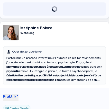
Joséphine Poivre
Psycholoog
Over de zorgverlener
Portée par un profond intérêt pour l’humain et ses fonctionnements,
j’ai naturellement choisi la voie de la psychologie. Engagée et
bienveillante, j'ai toujours eu à cœur les relations humaines et le soin
Mon approche s’inscrit dans une vision humaniste de la
de l’autre.
psychothérapie. J’y intègre la parole, le travail psychocorporel, la
relation thérapeutique et l’EMDR. Ainsi je m’adapte et cherche à
Convaincue de l’importance d’une approche holistique, je m’efforce
répondre au mieux aux besoins de chacun.
de considérer chaque patient dans toutes les dimensions de son
vécu. Lorsque cela est pertinent, je n’hésite pas à travailler en
réseau pour offrir un accompagnement cohérent et complet.
Praktijk 1
Centre Opale