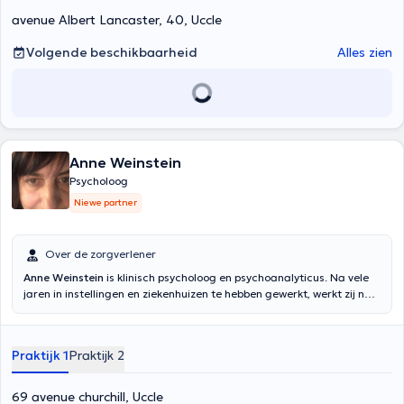
avenue Albert Lancaster, 40, Uccle
Volgende beschikbaarheid
Alles zien
Anne Weinstein
Psycholoog
Niewe partner
Over de zorgverlener
Anne Weinstein
is klinisch psycholoog en psychoanalyticus. Na vele
jaren in instellingen en ziekenhuizen te hebben gewerkt, werkt zij nu
in een dienst voor geestelijke gezondheidszorg en heet zij u welkom
in haar privépraktijk.
Praktijk 1
Praktijk 2
69 avenue churchill, Uccle