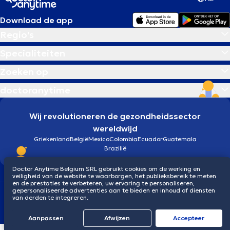
Download de app
Regio's
Specialiteiten
Zoeken op
doctoranytime
Wij revolutioneren de gezondheidssector
wereldwijd
Griekenland
België
Mexico
Colombia
Ecuador
Guatemala
Brazilië
Doctor Anytime Belgium SRL gebruikt cookies om de werking en
veiligheid van de website te waarborgen, het publieksbereik te meten
en de prestaties te verbeteren, uw ervaring te personaliseren,
gepersonaliseerde advertenties aan te bieden en inhoud of diensten
Algemene voorwaarden
Cookies
Privacybeleid
van derden te integreren.
© 2026 doctoranytime
Aanpassen
Afwijzen
Αccepteer