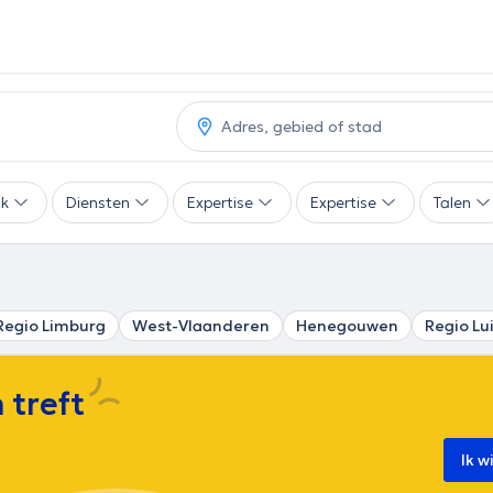
ak
Diensten
Expertise
Expertise
Talen
Regio Limburg
West-Vlaanderen
Henegouwen
Regio Lu
 treft
Ik w