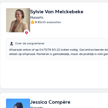
Sylvie Van Melckebeke
Huisarts
|
9.9
455 evaluaties
Over de zorgverlener
Afspraak online of op 0473/19.60.22 indien nodig. Gecontracteerde do
alleen op afspraak. Parkeren is gemakkelijk, maar de praktijk is niet ge
toegankelijk voor mensen met beperkte mobiliteit (praktijk onderaan ee
Jessica Compère
Huisarts