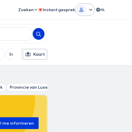
Zoeken
Instant gesprek
NL
Betaalmethode
Kaart
Extra filters
ik
Provincie van Luxemburg
Regio Namen
Waals-Braba
il me informeren