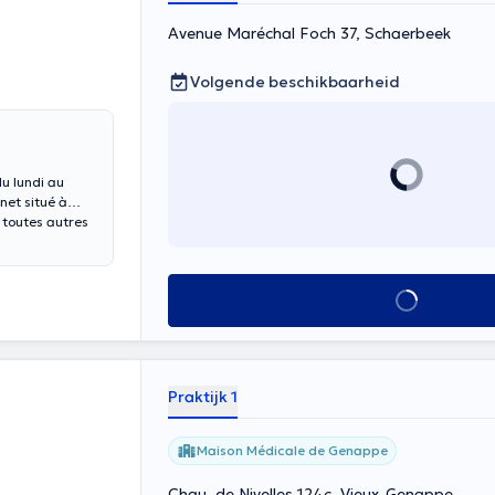
Avenue Maréchal Foch 37, Schaerbeek
Volgende beschikbaarheid
du lundi au
net situé à
 toutes autres
Alles zien
Praktijk 1
Maison Médicale de Genappe
Chau. de Nivelles 124c, Vieux-Genappe