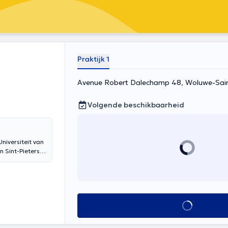
Praktijk 1
Avenue Robert Dalechamp 48, Woluwe-Sai
Volgende beschikbaarheid
niversiteit van
n Sint-Pieters-
le translate
Alles zien