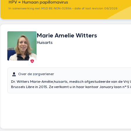
HPV = Humaan papillomavirus
In samenwerking met MSD BE-NON-02864 – date of last revision 06/2026
Marie Amelie Witters
Huisarts
Over de zorgverlener
Dr. Witters Marie-Amélie,huisarts, medisch afgestudeerde van de Vrij U
Brussels Libre in 2015. Ze verlkomt u in haar kantoor January laan n° 5 i
Woluwe in het Frans, Engels en Nederlands. Inhoud vertaald door goog