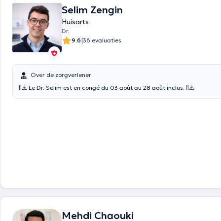
Selim Zengin
Huisarts
Dr.
|
9.6
36 evaluaties
Over de zorgverlener
‼️⚠️ Le Dr. Selim est en congé du 03 août au 28 août inclus. ‼️⚠️
Mehdi Chaouki