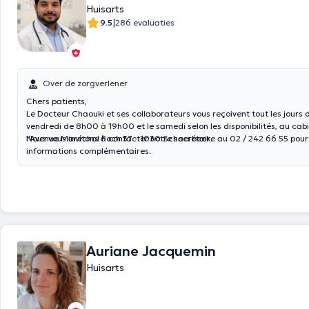
Huisarts
|
9.5
286 evaluaties
Over de zorgverlener
Chers patients,
Le Docteur Chaouki et ses collaborateurs vous reçoivent tout les jours 
vendredi de 8h00 à 19h00 et le samedi selon les disponibilités, au cabi
l'Avenue Maréchal Foch 37 - 1030 Schaerbeek.
Nous vous invitons à contacter notre secrétaire au 02 / 242 66 55 pour
informations complémentaires.
Auriane Jacquemin
Huisarts