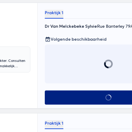
Praktijk 1
Dr Van Melckebeke Sylvie
Rue Banterley 79
Volgende beschikbaarheid
kter. Consulten
makkelijk
n trap).
Alles zien
Praktijk 1