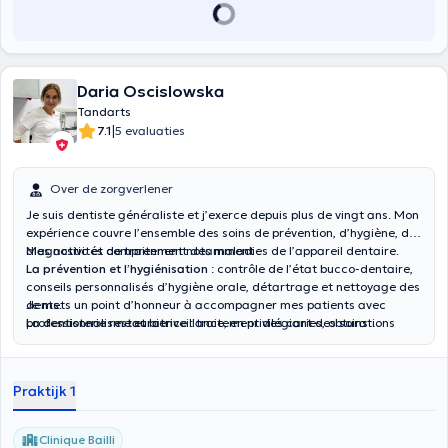
Daria Oscislowska
Tandarts
|
7.1
5 evaluaties
Over de zorgverlener
Je suis dentiste généraliste et j’exerce depuis plus de vingt ans. Mon
expérience couvre l’ensemble des soins de prévention, d’hygiène, de
diagnostic et de traitement des maladies de l’appareil dentaire.
Mes activités comprennent notamment :
La prévention et l’hygiénisation
: contrôle de l’état bucco-dentaire,
conseils personnalisés d’hygiène orale, détartrage et nettoyage des
dents.
Je mets un point d’honneur à accompagner mes patients avec
La dentisterie restauratrice
professionnalisme et bienveillance, en privilégiant des soins
: traitement des caries, obturations
esthétiques, reconstruction de dents ébréchées ou fracturées, soins
modernes, adaptés aux besoins individuels et respectueux de la
conservateurs visant à préserver la dent naturelle.
santé globale.
L’endodontie de base
: dévitalisations et traitements des canaux
Praktijk 1
radiculaires.
La chirurgie orale
: extractions dentaires simples et petites
interventions chirurgicales.
Clinique Bailli