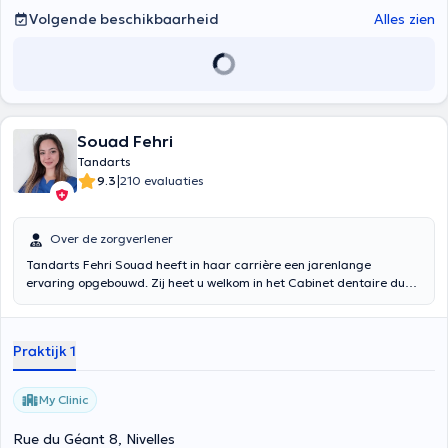
Volgende beschikbaarheid
Alles zien
Souad Fehri
Tandarts
|
9.3
210 evaluaties
Over de zorgverlener
Tandarts Fehri Souad heeft in haar carrière een jarenlange
ervaring opgebouwd. Zij heet u welkom in het Cabinet dentaire du
Midi in de Rue de Mérrode 123, op woensdag en vrijdag van 10.00
tot 19.00 uur. Zij zal u met open armen ontvangen en zal haar
uiterste best doen om aan al uw behoeften te voldoen. Zij spreekt
Praktijk 1
Frans, Engels, Arabisch en Roemeens. Haar specialiteiten zijn
extracties, endodontie, algemene tandheelkunde, cosmetische
tandheelkunde en kunstgebitten. Aarzel niet om een afspraak met
My Clinic
haar te maken via haar online agenda.
Rue du Géant 8, Nivelles