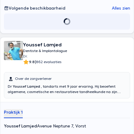
Volgende beschikbaarheid
Alles zien
Youssef Lamjed
Dentiste & Implantologue
Dr.
|
9.8
862 evaluaties
Over de zorgverlener
Dr
Youssef Lamjed
, tandarts met 9 jaar ervaring. Hij beoefent
algemene, cosmetische en restauratieve tandheelkunde na zijn
diploma's behaald in 2012 en 2018. Dr. Lamjed zal u graag
ontvangen van maandag tot vrijdag. Voor het maken van een
afspraak kunt u de online agenda van de praktijk raadplegen of
Praktijk 1
bellen naar 02 347 49 21. Let op: afwezigheid bij een afspraak moet
24 uur van tevoren worden gemeld, anders kunnen er kosten in
rekening worden gebracht aan de patiënt.
Youssef Lamjed
Avenue Neptune 7, Vorst