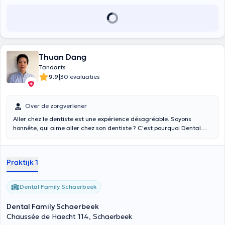
Thuan Dang
Tandarts
|
9.9
30 evaluaties
Over de zorgverlener
Aller chez le dentiste est une expérience désagréable. Soyons
honnête, qui aime aller chez son dentiste ? C'est pourquoi Dental
Family a choisi de rendre cette expérience la plus agréable possible
en mettant l'humain au centre de ses préoccupations. Redonner le
sourire aux patients n'est pas qu'une question de dentisterie mais
Praktijk 1
également de chaleur humaine, de courtoisie et surtout de
bienveillance. Chez Dental Family, nous façonnons votre sourire
avec notre cœur.
Dental Family Schaerbeek
Dental Family Schaerbeek
Chaussée de Haecht 114, Schaerbeek