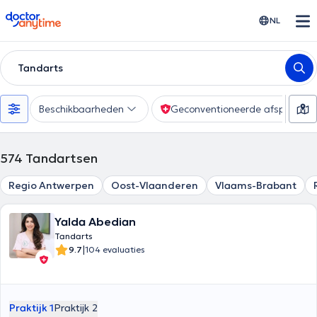
doctoranytime
NL
Tandarts
Beschikbaarheden
Geconventioneerde afspraak
574
Tandartsen
Regio Antwerpen
Oost-Vlaanderen
Vlaams-Brabant
Yalda Abedian
Tandarts
|
9.7
104 evaluaties
Praktijk 1
Praktijk 2