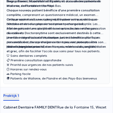
Blegny, Riemst, Maastricht et Eijsden
Nous recevons les adultes et les enfants dans un environnement
, et accueille les patients de
Wallonie, de Flandre et des Pays-Bas.
moderne, confortable et familial.
Chaque nouveau patient bénéficie d'une première consultation
complète
, comprenant un questionnaire médical, un examen
clinique approfondi, une radiographie panoramique, ainsi que
Cette première visite nous permet d'évaluer votre santé bucco-
l'établissement d'un plan de traitement personnalisé.
dentaire et de vous proposer une prise en charge adaptée. Les
traitements sont ensuite planifiés selon vos besoins et l'organisation
Afin de garantir une qualité de soins optimale,
les rendez-vous
du cabinet.
réservés via Doctoranytime sont exclusivement destinés à cette
première consultation d'évaluation.
Une fois intégré au cabinet, chaque patient bénéficie d'un suivi
Les traitements spécifiques
demandés lors d'une première visite ne peuvent donc pas être
personnalisé et, en cas d'urgence dentaire,
nos patients suivis sont
réalisés immédiatement.
pris en charge en priorité
Notre équipe vous accueille en
, dans la mesure de nos disponibilités.
français, néerlandais, anglais, italien
et grec
, afin de faciliter l'accès aux soins pour tous nos patients.
🦷 Soins dentaires complets
📋 Première consultation approfondie
🚨 Priorité aux urgences de nos patients suivis
🕒 Horaires sur rendez-vous
🚗 Parking facile
🌍 Patients de Wallonie, de Flandre et des Pays-Bas bienvenus
Praktijk 1
Cabinet Dentaire FAMILY DENT
Rue de la Fontaine 15, Wezet