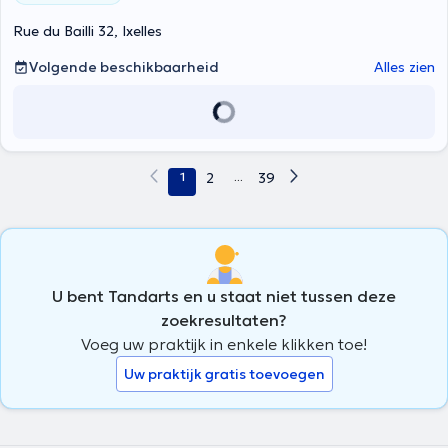
La prothétique
: réalisation et pose de prothèses dentaires fixes ou
amovibles, couronnes et bridges, en veillant à rétablir à la fois la
Rue du Bailli 32, Ixelles
fonction et l’esthétique.
La physiothérapie du système stomatognathique
: confection de
Volgende beschikbaarheid
Alles zien
gouttières occlusales (notamment pour le bruxisme).
L’esthétique dentaire
: réalisation de gouttières de blanchiment
adaptées, facettes composites.
1
2
...
39
U bent Tandarts en u staat niet tussen deze
zoekresultaten?
Voeg uw praktijk in enkele klikken toe!
Uw praktijk gratis toevoegen