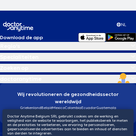
NL
Download de app
Regio's
Specialiteiten
Zoeken op
doctoranytime
Wij revolutioneren de gezondheidssector
wereldwijd
Griekenland
België
Mexico
Colombia
Ecuador
Guatemala
Brazilië
Doctor Anytime Belgium SRL gebruikt cookies om de werking en
veiligheid van de website te waarborgen, het publieksbereik te meten
en de prestaties te verbeteren, uw ervaring te personaliseren,
gepersonaliseerde advertenties aan te bieden en inhoud of diensten
van derden te integreren.