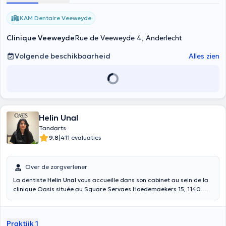
KAM Dentaire Veeweyde
Clinique Veeweyde
Rue de Veeweyde 4, Anderlecht
Volgende beschikbaarheid
Alles zien
Helin Unal
Tandarts
|
9.8
411 evaluaties
Over de zorgverlener
La dentiste
Helin Unal
vous accueille dans son cabinet au sein de la
clinique Oasis située au Square Servaes Hoedemaekers 15, 1140
Evere. Elle saura vous recevoir en français et en turc. Vous pouvez
prendre rendez-vous avec elle sur son agenda en ligne ou par
téléphone au 0493.29.63.97 Vous êtes entre de bonnes mains.
Praktijk 1