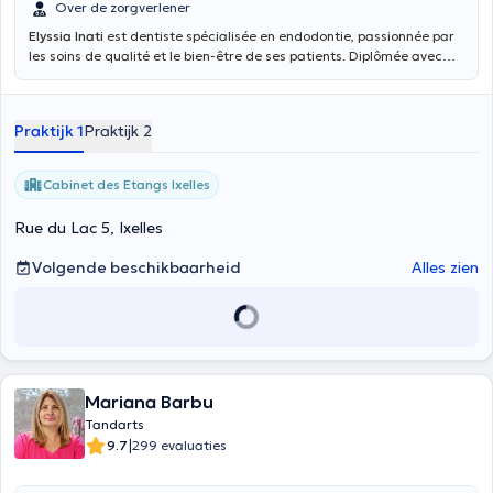
Over de zorgverlener
Elyssia Inati
est dentiste spécialisée en endodontie, passionnée par
les soins de qualité et le bien-être de ses patients. Diplômée avec
distinction en 2016, elle a poursuivi un master en endodontie et suit
actuellement des études en psychologie pour compléter son
approche. Reconnue pour sa précision et son écoute, elle accueille
Praktijk 1
Praktijk 2
ses patients en français, anglais, arabe et néerlandais
(conversationnel).
Cabinet des Etangs Ixelles
Rue du Lac 5, Ixelles
Volgende beschikbaarheid
Alles zien
Mariana Barbu
Tandarts
|
9.7
299 evaluaties