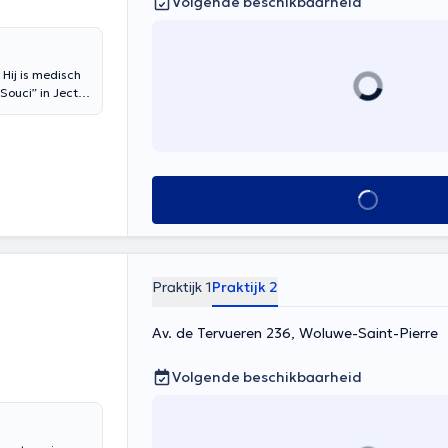
Volgende beschikbaarheid
 Hij is medisch
Souci” in Jecta
ne psychiatrie
le translate
Alles zien
Praktijk 1
Praktijk 2
Av. de Tervueren 236, Woluwe-Saint-Pierre
Volgende beschikbaarheid