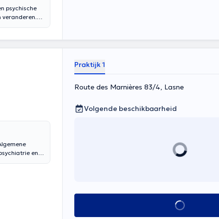
en psychische
n veranderen.
gebaseerd op de
et hart van de
ntwikkelen. Ik
k, psychologisch
individu tot de
Praktijk 1
ge School van
he Vereniging.
Route des Marnières 83/4, Lasne
. Naast deze
l van het
het gezonde
Volgende beschikbaarheid
ligentie en
 Algemene
psychiatrie en
ychiatrisch
de "Maison
erpsychiater op
dings- en
 vertaald door
Alles zien