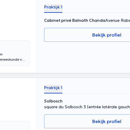
Praktijk 1
Cabinet privé Balnath Chanda
Avenue Rabe
Bekijk profiel
en
Geneeskunde van
sel).
tvangen in het
an maandag tot
Praktijk 1
Solbosch
square du Solbosch 3 (entrée latérale gauche
Bekijk profiel