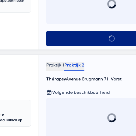
aapstoornissen
Alles zien
Praktijk 1
Praktijk 2
Thérapsy
Avenue Brugmann 71, Vorst
Volgende beschikbaarheid
che
da-kliniek op
g.