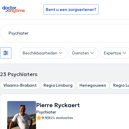
doctoranytime
Bent u een zorgverlener?
Beschikbaarheden
Diensten
Expertise
23
Psychiaters
Vlaams-Brabant
Regio Limburg
Henegouwen
Regio L
Pierre Ryckaert
Psychiater
|
9.9
824 evaluaties