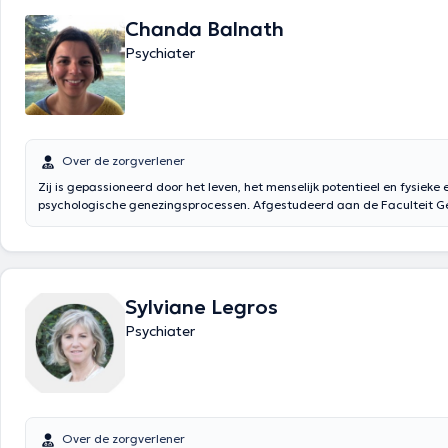
Chanda Balnath
Psychiater
Over de zorgverlener
Zij is gepassioneerd door het leven, het menselijk potentieel en fysieke 
psychologische genezingsprocessen. Afgestudeerd aan de Faculteit 
de UCL, medisch specialist in de psychiatrie (UCL), systeem- en
gezinspsychotherapeut (Centrum voor Familie- en Systeemstudies, Brus
Gespecialiseerd in burn-out, angsten en relatieproblemen. Zij kan u on
Engels en het Frans en heet u welkom in haar privépraktijk in Waver v
vrijdag van 8 tot 14 uur.
Sylviane Legros
Psychiater
Over de zorgverlener