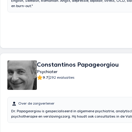
English, Swedish, Romanian. Angst, depressie, bipolair, stress, OCD, sl
en burn-out."
Constantinos Papageorgiou
Psychiater
|
9.7
292 evaluaties
Over de zorgverlener
Dr. Papageorgiou is gespecialiseerd in algemene psychiatrie, analytis
psychotherapie en verslavingszorg. Hij houdt ook consultaties in de Vali
maandag en woensdag, en in de Basiliekkliniek op donderdagnamidda