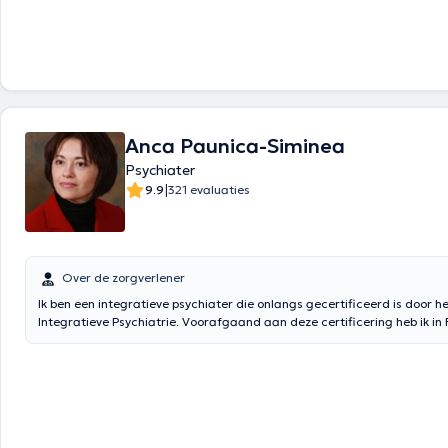
Anca Paunica-Siminea
Psychiater
|
9.9
321 evaluaties
Over de zorgverlener
Ik ben een integratieve psychiater die onlangs gecertificeerd is door he
Integratieve Psychiatrie. Voorafgaand aan deze certificering heb ik in 
Verenigde Staten mijn opleiding gevolgd en ben ik gecertificeerd in de
volwassenenpsychiatrie (2004) en kinder- en jeugdpsychiatrie (2009) 
American Board of Psychiatry and Neurology. Ik heb een Belgische erk
kinder- en jeugdpsychiatrie.