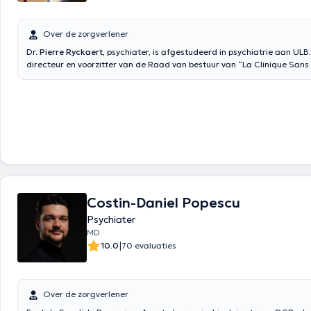
Over de zorgverlener
Dr.
Pierre Ryckaert
, psychiater, is afgestudeerd in psychiatrie aan ULB.
directeur en voorzitter van de Raad van bestuur van “La Clinique Sans 
(Brussel) waar hij u raadpleegt. Hij houdt zich vooral bezig met algeme
voor volwassen. Hij spreekt Frans en Engels. Inhoud vertaald door goog
Costin-Daniel Popescu
Psychiater
MD
|
10.0
70 evaluaties
Over de zorgverlener