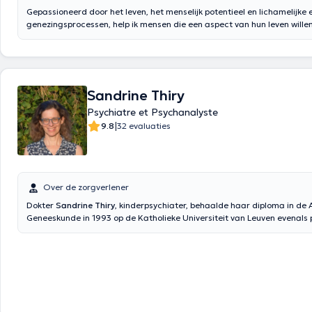
Gepassioneerd door het leven, het menselijk potentieel en lichamelijke 
genezingsprocessen, help ik mensen die een aspect van hun leven wille
Buiten de individuele consultaties, stel ik een origineel protocol voor, 
kracht van de groep en een herprogrammering van het onbewuste, in h
emoties. Deze omgeving stelt hen in staat zich sneller en grondiger te o
integreer een palet van therapeutische middelen op drie niveaus: fysie
en spiritueel. Ik vul deze benadering aan met een systeemvisie, van het 
Sandrine Thiry
groep, via paren en gezinnen. Ik heb lesgegeven aan de Verpleegkundi
Psychiatre et Psychanalyste
het Erasmus Universitair Ziekenhuis en aan de Belgische Osteopathisc
Momenteel blijf ik professionals, therapeuten en coaches superviseren
|
9.8
32 evaluaties
therapeutische activiteiten, moedig ik groepsexpressie aan door midde
lichaam en het schrijven. Op deze manier creëer ik mogelijkheden om 
deel van het individu, zijn of haar vitaliteit, creativiteit, relationele intel
levensvreugde te stimuleren in beweging en muziek.
Over de zorgverlener
Dokter
Sandrine Thiry
, kinderpsychiater, behaalde haar diploma in de
Geneeskunde in 1993 op de Katholieke Universiteit van Leuven evenals 
kinderpsychiatrie in 1999. Op dit moment is ze Directeur arts in het ps
ziekenhuis voor kinderen “Feux-Follets”. Ze is ook kinderpsychiater op 
familiale" (S.R.J.) sinds 2015. Van 2012 tot 2016 werkte ze als een kind
"Antenne 110" en op de kliniek Saint-Pierre in de psychiatrie van verbin
poliklinische raadplegingen in de psychiatrie van 2013 tot 2015. Inhoud
google translate