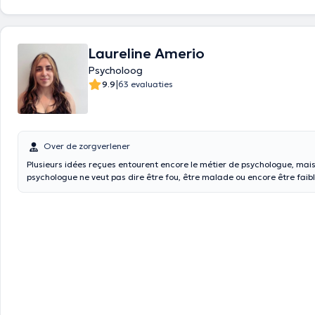
consultations peuvent être partiellement remboursées selon les modali
mutuelle.
Laureline Amerio
Psycholoog
|
9.9
63 evaluaties
Over de zorgverlener
Plusieurs idées reçues entourent encore le métier de psychologue, mais
psychologue ne veut pas dire être fou, être malade ou encore être faibl
Consulter un psychologue, c’est être conscient de ses difficultés et ac
professionnel vous accompagne dans un moment de vie difficile.