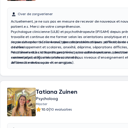
Over de zorgverlener
Actuellement, je ne suis pas en mesure de recevoir de nouveaux et nouv
patient.e.s. Merci de votre compréhension.
Psychologue clinicienne (ULB) et psychothérapeute (IFISAM) depuis près
travaille et continue de me former selon les orientations analytique et
reçois des enfants (dès 4 ans), des adolescents et leurs parents, ainsi
Je consulte pour de nombreux types de problématiques : difficultés d
adultes.
de développement et scolaires, anxiété, déprime, séparations difficiles
relationnels dans la famille, problématiques adolescentaires, identitai
Parallèlement à cette pratique privée, je travaille depuis une quinzain
existentielles, difficultés professionnelles,...
comme psychologue en milieu scolaire (tous niveaux d’enseignement e
différents milieux socio-économiques).
Je consulte en français et en anglais.
Tatiana Zuinen
Psycholoog
Master
|
10.0
10 evaluaties