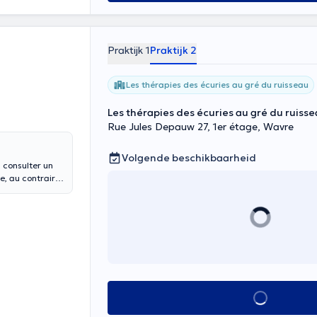
tés de votre
Praktijk 1
Praktijk 2
Les thérapies des écuries au gré du ruisseau
Les thérapies des écuries au gré du ruiss
Rue Jules Depauw 27, 1er étage, Wavre
Volgende beschikbaarheid
 consulter un
e, au contraire.
cepter qu’un
Alles zien