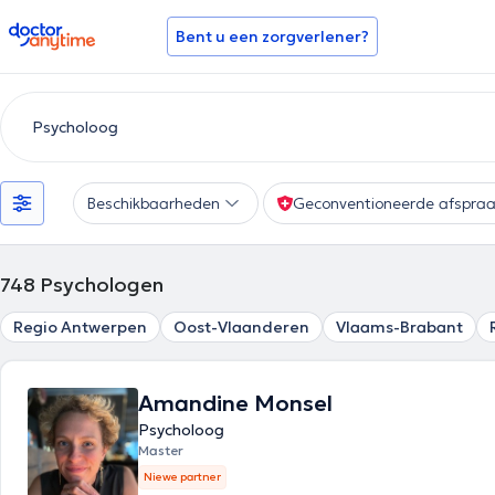
doctoranytime
Bent u een zorgverlener?
Beschikbaarheden
Geconventioneerde afspra
748
Psychologen
Regio Antwerpen
Oost-Vlaanderen
Vlaams-Brabant
Amandine Monsel
Psycholoog
Master
Niewe partner