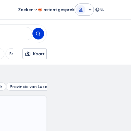
Zoeken
Instant gesprek
NL
Betaalmethode
Kaart
Extra filters
ik
Provincie van Luxemburg
Regio Namen
Waals-Braba