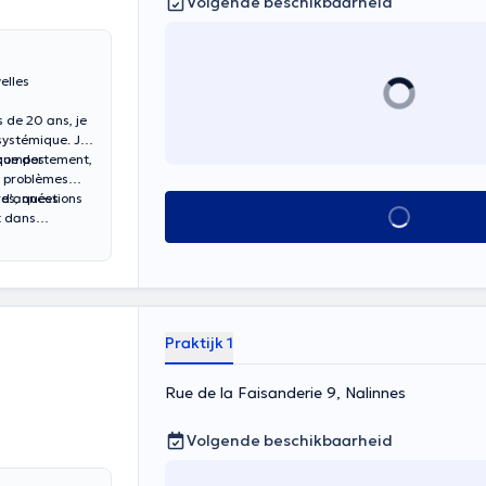
Volgende beschikbaarheid
elles
 de 20 ans, je
 systémique. Je
 que des
e comportement,
, problèmes
res, questions
e d’années
Alles zien
t dans
Praktijk 1
Rue de la Faisanderie 9, Nalinnes
Volgende beschikbaarheid