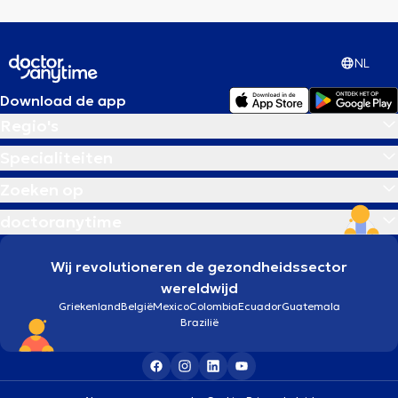
NL
Download de app
Regio's
Specialiteiten
Zoeken op
doctoranytime
Wij revolutioneren de gezondheidssector
wereldwijd
Griekenland
België
Mexico
Colombia
Ecuador
Guatemala
Brazilië