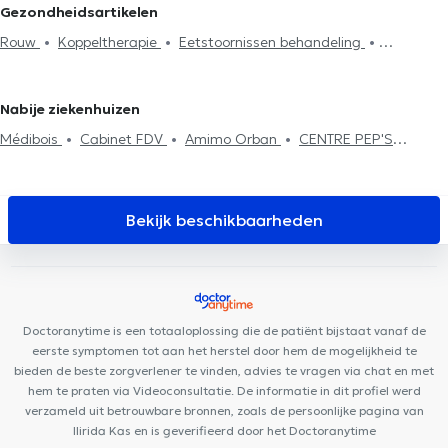
Louvain-La-Neuve
Psychologen in Ixelles
Psychologen in Sint-
Gezondheidsartikelen
Koppeltherapie
Psychoanalyse
Gezinstherapie
Jans-Molenbeek
Psychologen in Tervuren
Psychologen in
Rouw
Koppeltherapie
Eetstoornissen behandeling
Psychotherapie
Stressmanagement
Eetstoornissen
Braine-Le-Comte
Psychologen in Neupré
Psychologen in Sint-
Behandeling depressie
Behandeling van angst
behandeling
Agressiebeheersing
Systemische therapie
Joost-ten-Node
Psychologen in Overijse
Stressmanagement
EMDR
Psychotherapie
Fobieën behandeling
Behandeling slaapproblemen
Nabije ziekenhuizen
Médibois
Cabinet FDV
Amimo Orban
CENTRE PEP'S
PÉRINAT
Le Préhaut Centre Paramédical
Centre Konkel
Centre Médical & Dentaire Station Woluwé
CIRCAE - Sleep and
Lifestyle Medical Care
Ostéo Stockel
Centre médical du Val
Bekijk beschikbaarheden
Clinique 53
Clinique des Courses
Centre Mimosa Stockel
FUNMEDDEV Bruxelles
Amimo RectaVersa
The French
Consultant
Cabinet Woluwe-Saint-Pierre
Stockel Medical
Center
Centre d'Aspria Royal la Rasante
Medi-team
Doctoranytime is een totaaloplossing die de patiënt bijstaat vanaf de
eerste symptomen tot aan het herstel door hem de mogelijkheid te
bieden de beste zorgverlener te vinden, advies te vragen via chat en met
hem te praten via Videoconsultatie. De informatie in dit profiel werd
verzameld uit betrouwbare bronnen, zoals de persoonlijke pagina van
Ilirida Kas en is geverifieerd door het Doctoranytime