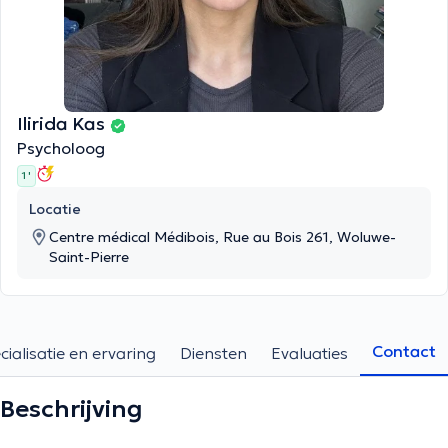
Ilirida Kas
Psycholoog
1 '
Locatie
Centre médical Médibois, Rue au Bois 261, Woluwe-
Saint-Pierre
Contact
cialisatie en ervaring
Diensten
Evaluaties
Beschrijving