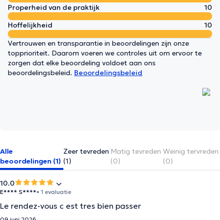
Properheid van de praktijk
10
Hoffelijkheid
10
Vertrouwen en transparantie in beoordelingen zijn onze
topprioriteit. Daarom voeren we controles uit om ervoor te
zorgen dat elke beoordeling voldoet aan ons
beoordelingsbeleid.
Beoordelingsbeleid
Alle
Zeer tevreden
Matig tevreden
Weinig tervreden
beoordelingen (1)
(1)
(0)
(0)
10.0
E**** S****
• 1 evaluatie
Le rendez-vous c est tres bien passer
09 juni 2026