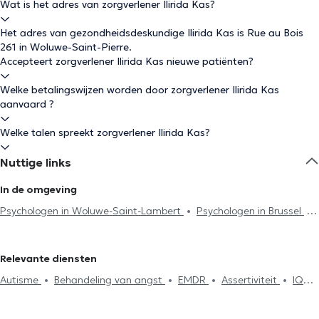
Wat is het adres van zorgverlener Ilirida Kas?
Het adres van gezondheidsdeskundige Ilirida Kas is Rue au Bois
261 in Woluwe-Saint-Pierre.
Accepteert zorgverlener Ilirida Kas nieuwe patiënten?
Welke betalingswijzen worden door zorgverlener Ilirida Kas
aanvaard ?
Welke talen spreekt zorgverlener Ilirida Kas?
Nuttige links
In de omgeving
Psychologen in Woluwe-Saint-Lambert
Psychologen in Brussel
Psychologen in Oudergem
Psychologen in Kraainem
Psychologen in Wezembeek-Oppem
Psychologen in Sint-Stevens-
Relevante diensten
Woluwe
Psychologen in Etterbeek
Psychologen in Waterloo
Autisme
Behandeling van angst
EMDR
Assertiviteit
IQ
Psychologen in Schaerbeek
Psychologen in Evere
Psychologen
Test
Burn-out behandeling
Afhankelijkheid en addictie
in Uccle
Psychologen in Watermaal-Bosvoorde
Psychologen in
Zelfvertrouwen
Rouw
Therapeutische hypnose