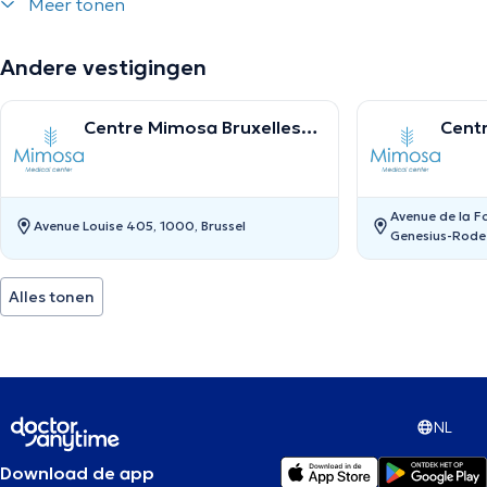
Meer tonen
Andere vestigingen
Centre Mimosa Bruxelles
Cent
Louise
Sain
Avenue de la Fo
Avenue Louise 405, 1000, Brussel
Genesius-Rode
Alles tonen
NL
Download de app