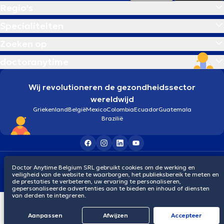
Regio's
Specialiteiten
Zoeken op
doctoranytime
Wij revolutioneren de gezondheidssector
wereldwijd
Griekenland
België
Mexico
Colombia
Ecuador
Guatemala
Brazilië
Algemene voorwaarden
Cookies
Privacybeleid
Doctor Anytime Belgium SRL gebruikt cookies om de werking en
© 2026 doctoranytime
veiligheid van de website te waarborgen, het publieksbereik te meten en
de prestaties te verbeteren, uw ervaring te personaliseren,
gepersonaliseerde advertenties aan te bieden en inhoud of diensten
van derden te integreren.
Aanpassen
Afwijzen
Αccepteer