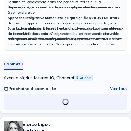
l'adulte et l'adolescent dans son parcours, telles que la
dépendance, le burnout, la dépression, l'anxiété ou la névrose.
Il accueille chacun avec son parcours et prend le temps nécessaire
à son exploration.
Approche intégrative humaniste
, ce qui signifie qu'il unit les traits
de chaque approche rencontrée dans son parcours pour façonner
sa pratique clinique. L'objectif est d'articuler son savoir aux besoins
*Tout rdv
annulé dans les
48h
avant le rdv est dû. La durée et le prix
du travail thérapeutique. Cette approche est alors centrée sur le
de la consultation sont renseignés lors du premier contact avec le
patient et sur la conviction que chacun dispose des outils
thérapeute. N'hésitez pas à lui poser la question.
*Pour tout
remboursement
veillez à contacter votre mutuelle avant
nécessaires à son bien-être. Son expérience en recherche lui vaut
le rendez-vous.
également une expertise dans le domaine des émotions.
Cabinet 1
Avenue Marius Meurée 10, Charleroi
23,7 km
Prochaine disponibilité
Voir tout
Eloïse Ligot
Psychologue