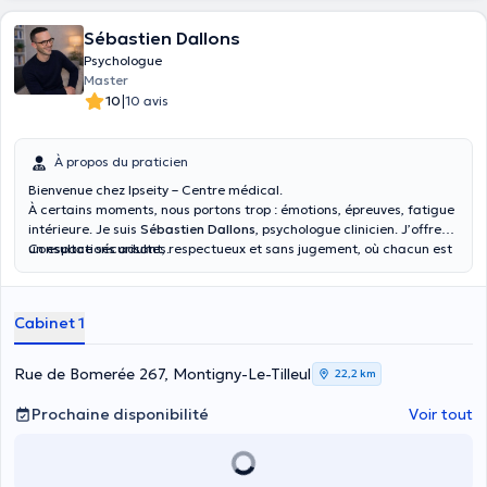
Sébastien Dallons
Psychologue
Master
|
10
10 avis
À propos du praticien
Bienvenue chez Ipseity – Centre médical.
À certains moments, nous portons trop : émotions, épreuves, fatigue
intérieure. Je suis
Sébastien Dallons
, psychologue clinicien. J’offre
un espace sécurisant, respectueux et sans jugement, où chacun est
Consultations adultes.
accueilli dans sa singularité et à son rythme. Consulter, c’est aussi
prendre soin de soi.
Cabinet 1
Rue de Bomerée 267, Montigny-Le-Tilleul
22,2 km
Prochaine disponibilité
Voir tout