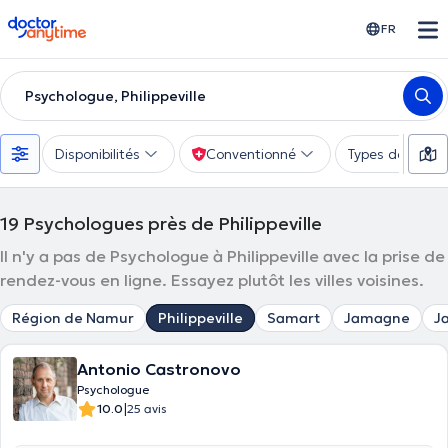
doctoranytime
FR
Psychologue, Philippeville
Disponibilités
Conventionné
Types de consu
19
Psychologues près de Philippeville
Il n'y a pas de Psychologue à Philippeville avec la prise de
rendez-vous en ligne. Essayez plutôt les villes voisines.
Région de Namur
Philippeville
Samart
Jamagne
J
Antonio Castronovo
Psychologue
|
10.0
25 avis