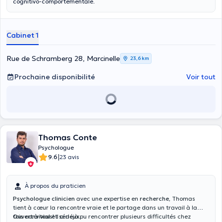
cognitivo-comportementale.
Cabinet 1
Rue de Schramberg 28, Marcinelle
23,6 km
Prochaine disponibilité
Voir tout
Thomas Conte
Psychologue
|
9.6
23 avis
À propos du praticien
Psychologue clinicien
avec une expertise en
recherche
, Thomas
tient à cœur la rencontre vraie et le partage dans un travail à la
fois
Ouvert à tous!
convivial et sérieux
Il a déjà pu rencontrer plusieurs difficultés chez
.