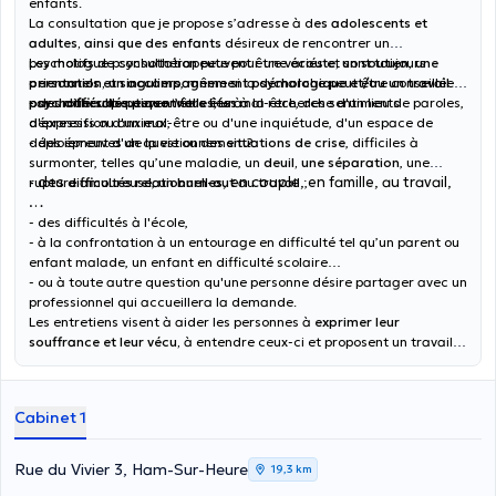
enfants.
La consultation que je propose s’adresse à d
es adolescents et
adultes, ainsi que des enfants
désireux de rencontrer un
psychologue psychothérapeute pour une
Les motifs de consultation peuvent être variés et sont toujours
écoute, un soutien, une
orientation, un accompagnement psychologique et/ou un travail
personnels et singuliers
, même si la démarche peut être conseillée
psychothérapeutique
par un tiers. Ils peuvent être liés à
- des
difficultés personnelles
. Vous êtes à la recherche d'un lieu de paroles,
, un mal-être, des sentiments
d'expression d'un mal-être ou d'une inquiétude, d'un espace de
dépressifs ou anxieux;
déploiement d'un questionnement?
- des épreuves de la vie ou des
situations de crise
, difficiles à
surmonter, telles qu’une maladie, un
deuil, une séparation
, une
- des
, en couple, en famille, au travail,
rupture amoureuse, un
difficultés relationnelles
burn-out
au travail ;
…
- des difficultés à l'école,
- à la confrontation à un entourage en difficulté tel qu’un parent ou
enfant malade, un enfant en difficulté scolaire…
- ou à toute autre question qu'une personne désire partager avec un
professionnel qui accueillera la demande.
Les entretiens visent à aider les personnes à
exprimer leur
souffrance et leur vécu,
à entendre ceux-ci et proposent un travail
de questionnement, de guidance, d’orientation, de recherche
d’alternatives et d’élaboration.
Cabinet 1
Rue du Vivier 3, Ham-Sur-Heure
19,3 km