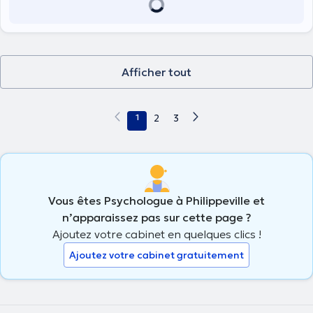
Gestion des émotions et des pensées
Gestion du stress- Angoisse-Anxiété
Médiation familiale
Médiations parents-enfants
Problèmes existentiels
Soutien contre le décrochage scolaire des écoliers et étudiants
Afficher tout
Soutien psychologique aux immigrés face aux difficultés
d’intégration sociale et économique.
Soutien psychologique aux personnes dépendante d’alcool, des
1
2
3
drogues etc.
Soutien psychologique des professionnels du sexe
Soutien psychologique face aux difficultés du vécu des personnes
LGBTQIA+
Vous êtes Psychologue à Philippeville et
n’apparaissez pas sur cette page ?
Ajoutez votre cabinet en quelques clics !
Ajoutez votre cabinet gratuitement