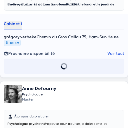
du Gros Caillou 75 à Ham-Sur-Heure (6120), le lundi et le jeudi de
Il ne reçoit que les adultes en consultation.
16h45 à 21h15, le mercredi de 8h00 à 12h30 - 14h00 à 21h30 et le
samedi de 9h30 à 14h00.
Cabinet 1
grégory verbeke
Chemin du Gros Caillou 75, Ham-Sur-Heure
18,1 km
Prochaine disponibilité
Voir tout
Anne Defourny
Psychologue
Master
À propos du praticien
Psychologue psychothérapeute pour adultes, adolescents et