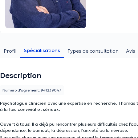
Spécialisations
Profil
Types de consultation
Avis
Description
Numéro d'agrément: 941239047
Psychologue clinicien
avec une expertise en
recherche
, Thomas t
à la fois
convivial et sérieux
.
Ouvert à tous!
Il a déjà pu rencontrer plusieurs difficultés chez l'a
dépendance, le burnout, la dépression, l'anxiété ou la névrose.
Il accueille chacun avec son parcours et prend le temps nécessaire 