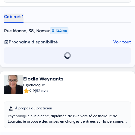
enjeux qui y sont liés.
relationnelles, le burnout parental, ainsi que toute autre
problématique pouvant impacter le bien-être psychique.
Cabinet 1
Rue léanne, 38, Namur
12,2 km
Prochaine disponibilité
Voir tout
Elodie Weynants
Psychologue
|
9.9
52 avis
À propos du praticien
Psychologue clinicienne, diplômée de l'Université catholique de
Louvain, je propose des prises en charges centrées sur la personne
son environnement. Pour ce faire, je m'appuie principalement sur les
thérapies cognitives, comportementales et émotionnelles. Ces