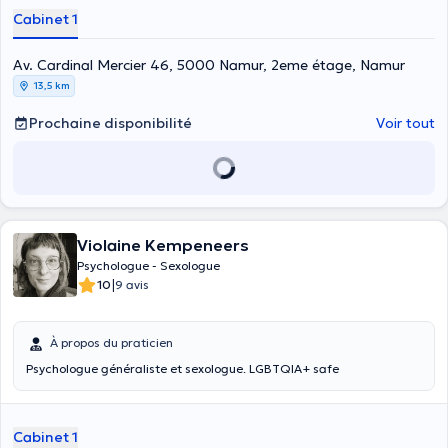
qu’un professionnel vous accompagne dans un moment de vie
Cabinet 1
difficile.
Av. Cardinal Mercier 46, 5000 Namur, 2eme étage, Namur
13,5 km
Prochaine disponibilité
Voir tout
Violaine Kempeneers
Psychologue - Sexologue
|
10
9 avis
À propos du praticien
Psychologue généraliste et sexologue. LGBTQIA+ safe
Cabinet 1