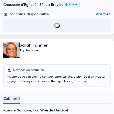
Chaussée d'Eghezée 52, La Bruyère
12,9 km
Prochaine disponibilité
Voir tout
Sarah Tannier
Psychologue
À propos du praticien
Psychologue clinicienne comportementaliste, diplomée d'un Master
en psychothérapie, formée en thérapie brève, Thérapie
d'acceptation et d'engagement (ACT), EMDR et hypnose
conversationnelle. Mes entretiens sont dynamiques. Il ne s'agit pas
d'entretiens où l'on parle dans le vide. J'oriente la réflexion, je fais
Cabinet 1
part de mes impressions. C'est ensemble que nous partons à le
recherche de solutions pour un mieux-être ou une acceptation de
notre vécu et de nos pensées dans le respect du rythme et de la
Rue de Nanvoie, 17 à Wierde (Andoy)
personnalité de chacun. Je m'inspire beaucoup de la psychologie