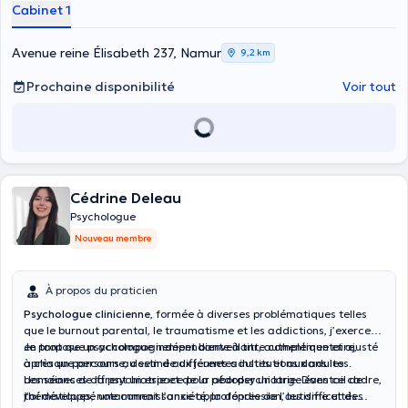
Cabinet 1
Avenue reine Élisabeth 237, Namur
9,2 km
Prochaine disponibilité
Voir tout
Cédrine Deleau
Psychologue
Nouveau membre
À propos du praticien
Psychologue clinicienne
, formée à diverses problématiques telles
que le burnout parental, le traumatisme et les addictions, j’exerce
en tant que psychologue indépendante à titre complémentaire,
Je propose un accompagnement bienveillant, authentique et ajusté
après un parcours au sein de différentes institutions dans les
à chaque personne, destiné aux jeunes adultes et aux adultes.
domaines de la psychiatrie et de la pédopsychiatrie. Dans ce cadre,
Les séances offrent un espace pour aborder un large éventail de
j’ai développé une connaissance approfondie de l’autisme et des
thématiques, notamment l’anxiété, la dépression, les difficultés