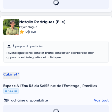
psychothérapie à L'Université Catholique de Louvain en juin 2012.
J'interviens essentiellement dans les problématiques suivantes:
Difficultés relationnelles et affectives, Troubles anxieux et
dépressifs, Pensées ruminatoires, Crises d'angoisse, Manque de
Natalia Rodriguez (Elle)
confiance en soi, Mauvaise estime de soi, Manque d'affirmation de
soi, Mauvaise gestion des émotions, Burnout parental,
Psychologue
Problématique de l'abus sexuel, Difficultés professionnelles,
|
10
1 avis
Difficultés scolaires
À propos du praticien
Psychologue clinicienne et praticienne psychocorporelle, mon
approche est intégrative et holistique
Cabinet 1
Espace À l’Eau Ré du Soi
5B rue de l’Ermitage , Ramillies
13,2 km
Prochaine disponibilité
Voir tout