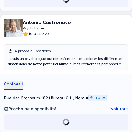
Antonio Castronovo
Psychologue
|
10.0
25 avis
À propos du praticien
Je suis un psychologue qui aime s’enrichir et explorer les différentes
dimensions de notre potentiel humain. Mes recherches personnelles
et mes choix professionnels m’ont mis en contact direct avec
différentes approches psychologiques : dynamique des groupes et
analyse organisationnelle, approche humaniste et psycho-
Cabinet 1
corporelle, analyse systémique et métaphore thérapeutique, sand
tray, massage holistique, méditation, yoga tibétain, psychologie
positive, art thérapie, coaching professionnel. J’apprécie aussi
Rue des Brasseurs 182 (Bureau 0.1), Namur
13,3 km
voyager et découvrir les différentes cultures (Europe, Inde, Chine,
Tibet, Russie) et la philosophie orientale fait partie de mes
Prochaine disponibilité
Voir tout
nourritures spirituelles Admiratif de notre créativité humaine, je me
suis investi dans des projets de théâtre comme le clown et la danse,
j’ai pris des pinceaux pour jouer avec la force de la peinture et je me
suis frotté à la photographie. Parmi mes expériences