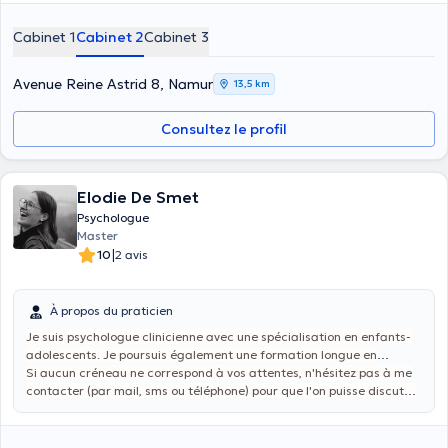
burn-out, addiction, troubles émotionnels, phobies, angoisses mais
également tout questionnement ou souffrance ayant trait à votre
Cabinet 1
Cabinet 2
Cabinet 3
vie personnelle, familiale ou professionnelle. Il peut s'agir d'un
moment de crise liée à un événement de vie (séparation, deuil,
maladie) ou d'un questionnement plus large. Le suivi peut
Avenue Reine Astrid 8, Namur
13,5 km
s'envisager sur du court ou plus long terme en fonction de la
demande.
Consultez le profil
Elodie De Smet
Psychologue
Master
|
10
2 avis
À propos du praticien
Je suis psychologue clinicienne avec une spécialisation en enfants-
adolescents. Je poursuis également une formation longue en
approche contextuelle, qui me permet d’accompagner les familles.
Si aucun créneau ne correspond à vos attentes, n'hésitez pas à me
Je peux vous accompagner dans la guidance parentale, cohérence
contacter (par mail, sms ou téléphone) pour que l'on puisse discuter
éducative, stress, anxiété, décrochage scolaire, gestion des
d'une adaptation selon vos besoins.
émotions, estime de soi, etc.