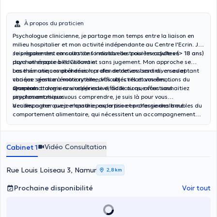
À propos du praticien
Psychologue clinicienne, je partage mon temps entre la liaison en
milieu hospitalier et mon activité indépendante au Centre l'Ecrin. Je
suis également en cours de formation au troisième cycle en
Je propose des consultations individuelles pour les
adultes
(> 18 ans)
psychothérapie à l'UCLouvain.
dans un espace bienveillant et sans jugement. Mon approche se
base sur une compréhension profonde de vos besoins, en adaptant
Les thématiques abordées lors des entretiens sont diverses et
chaque séance à votre rythme, vos objectifs et vos émotions du
variées : gestion émotionnelle, difficultés relationnelles,
moment.
symptomatologie anxiodépressive, addictions, affections
Que vous traversiez une période difficile ou que vous souhaitiez
psychosomatiques...
simplement mieux vous comprendre, je suis là pour vous
accompagner avec empathie, expertise et professionnalisme.
Veuillez noter que je n'assure pas la prise en charge des troubles du
comportement alimentaire, qui nécessitent un accompagnement
spécialisé.
Vidéo Consultation
Cabinet 1
Rue Louis Loiseau 3, Namur
2,8 km
Prochaine disponibilité
Voir tout