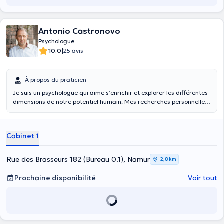
Antonio Castronovo
Psychologue
|
10.0
25 avis
À propos du praticien
Je suis un psychologue qui aime s’enrichir et explorer les différentes
dimensions de notre potentiel humain. Mes recherches personnelles
et mes choix professionnels m’ont mis en contact direct avec
différentes approches psychologiques : dynamique des groupes et
analyse organisationnelle, approche humaniste et psycho-
Cabinet 1
corporelle, analyse systémique et métaphore thérapeutique, sand
tray, massage holistique, méditation, yoga tibétain, psychologie
positive, art thérapie, coaching professionnel. J’apprécie aussi
Rue des Brasseurs 182 (Bureau 0.1), Namur
2,8 km
voyager et découvrir les différentes cultures (Europe, Inde, Chine,
Tibet, Russie) et la philosophie orientale fait partie de mes
Prochaine disponibilité
Voir tout
nourritures spirituelles Admiratif de notre créativité humaine, je me
suis investi dans des projets de théâtre comme le clown et la danse,
j’ai pris des pinceaux pour jouer avec la force de la peinture et je me
suis frotté à la photographie. Parmi mes expériences
professionnelles, j’ai travaillé dans le secteur de l’aide à la jeunesse