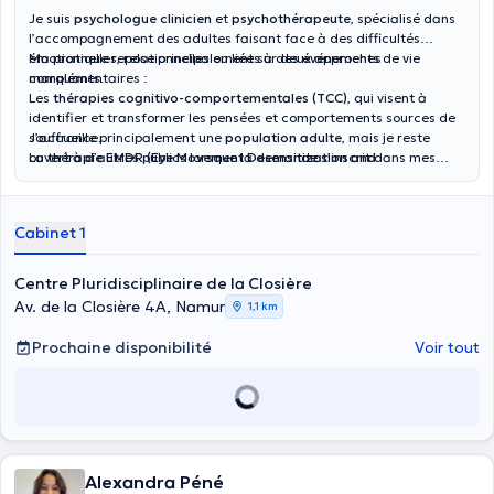
Je suis
psychologue clinicien
et
psychothérapeute
, spécialisé dans
l’accompagnement des adultes faisant face à des difficultés
émotionnelles, relationnelles ou liées à des événements de vie
Ma pratique repose principalement sur deux approches
marquants.
complémentaires :
Les
thérapies cognitivo-comportementales (TCC)
, qui visent à
identifier et transformer les pensées et comportements sources de
souffrance.
J’accueille principalement une
population adulte
, mais je reste
La
ouvert à d’autres publics lorsque la demande s’inscrit dans mes
thérapie EMDR (Eye Movement Desensitization and
Reprocessing)
compétences cliniques. Mon approche se veut
, particulièrement indiquée dans le traitement des
bienveillante,
traumatismes, du stress post-traumatique et de certaines formes
collaborative et centrée sur les besoins du patient
, afin de favoriser
de dépression.
un cheminement vers plus de bien-être et d’autonomie.
Cabinet 1
Centre Pluridisciplinaire de la Closière
Av. de la Closière 4A, Namur
1,1 km
Prochaine disponibilité
Voir tout
Alexandra Péné