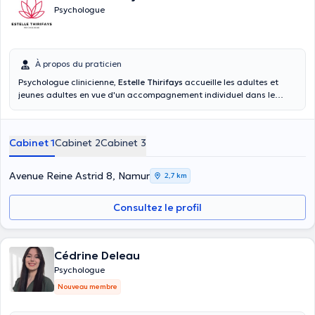
Psychologue
À propos du praticien
Psychologue clinicienne,
Estelle Thirifays
accueille les adultes et
jeunes adultes en vue d'un accompagnement individuel dans le
cadre de diverses problématiques telles que troubles de l'humeur,
burn-out, addiction, troubles émotionnels, phobies, angoisses mais
également tout questionnement ou souffrance ayant trait à votre
Cabinet 1
Cabinet 2
Cabinet 3
vie personnelle, familiale ou professionnelle. Il peut s'agir d'un
moment de crise liée à un événement de vie (séparation, deuil,
maladie) ou d'un questionnement plus large. Le suivi peut
Avenue Reine Astrid 8, Namur
2,7 km
s'envisager sur du court ou plus long terme en fonction de la
demande.
Consultez le profil
Cédrine Deleau
Psychologue
Nouveau membre