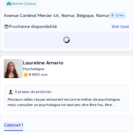
Anima Corpus
Avenue Cardinal Mercier 46, Namur, Belgique, Namur
2,1 km
Prochaine disponibilité
Voir tout
Laureline Amerio
Psychologue
|
9.9
63 avis
À propos du praticien
Plusieurs idées reçues entourent encore le métier de psychologue,
mais consulter un psychologue ne veut pas dire être fou, être
malade ou encore être faible, au contraire. Consulter un
psychologue, c’est être conscient de ses difficultés et accepter
qu’un professionnel vous accompagne dans un moment de vie
Cabinet 1
difficile.