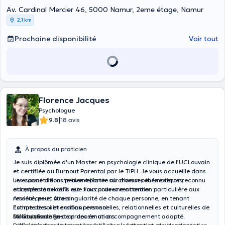
Av. Cardinal Mercier 46, 5000 Namur, 2eme étage, Namur
2,1 km
Prochaine disponibilité
Voir tout
Florence Jacques
Psychologue
|
9.8
18 avis
À propos du praticien
Je suis diplômée d'un Master en psychologie clinique de l’UCLouvain
et certifiée au Burnout Parental par le TIPH. Je vous accueille dans
un espace d’écoute bienveillante où chacun peut se sentir reconnu
Les consultations peuvent porter sur diverses thématiques,
et respecté tel qu’il est. J’accorde une attention particulière aux
adaptées aux défis que vous pouvez rencontrer :
ressources et à la singularité de chaque personne, en tenant
Anxiété, peur, stress
compte des dimensions personnelles, relationnelles et culturelles de
Estime de soi et confiance en soi
sa situation afin de proposer un accompagnement adapté.
Difficultés de gestion des émotions
Mon approche :