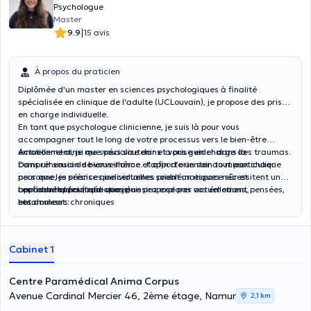
Psychologue
Master
|
9.9
15 avis
À propos du praticien
Diplômée d'un master en sciences psychologiques à finalité
spécialisée en clinique de l'adulte (UCLouvain), je propose des prises
en charge individuelle.
En tant que psychologue clinicienne, je suis là pour vous
accompagner tout le long de votre processus vers le bien-être
émotionnel ainsi que vous soutenir et vous guider dans la
Actuellement, je me spécialise dans la prise en charge des traumas.
compréhension de vous-même. J'apporte un soin tout particulier
Dans un souci de bienveillance et afin d’orienter au mieux chaque
pour que les séances individuelles soient un espace sûr et
personne, je précise que certaines problématiques nécessitent une
confidentiel pour que vous puissiez explorer vos émotions, pensées,
approche spécialisée que je ne propose pas actuellement,
Les assuétudes (addictions)
etc.
notamment :
Les douleurs chroniques
Les troubles du comportement alimentaire
Les troubles de l’attachement
Les phobies
Cabinet 1
Les troubles obsessionnels compulsifs (TOC)
Centre Paramédical Anima Corpus
Avenue Cardinal Mercier 46, 2ème étage, Namur
2,1 km