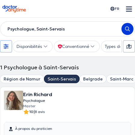
doctoranytime
FR
Psychologue, Saint-Servais
Disponibilités
Conventionné
Types de consu
1
Psychologue à Saint-Servais
Région de Namur
Saint-Servais
Belgrade
Saint-Marc
Erin Richard
Psychologue
Master
|
10
8 avis
À propos du praticien