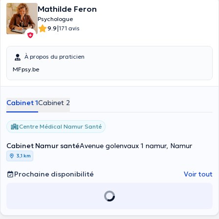
paix et s’épanouir. Ces valeurs croisent mes besoins de liberté et
Mathilde Feron
d’accomplissement, de créativité, d’harmonie avec les autres, de
Psychologue
paix intérieure, de recherche de bonheur, d’authenticité et de
|
9.9
171 avis
réalisation dans mes actions professionnelles.
À propos du praticien
MFpsy.be
Cabinet 1
Cabinet 2
Centre Médical Namur Santé
Cabinet Namur santé
Avenue golenvaux 1 namur, Namur
3,1 km
Prochaine disponibilité
Voir tout