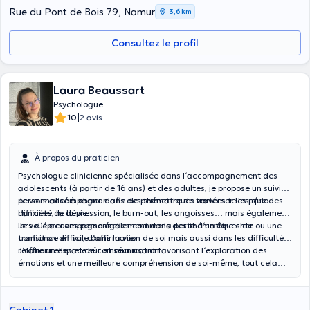
Rue du Pont de Bois 79, Namur
3,6 km
Consultez le profil
Laura Beaussart
Psychologue
|
10
2 avis
À propos du praticien
Psychologue clinicienne spécialisée dans l‘accompagnement des
adolescents (à partir de 16 ans) et des adultes, je propose un suivi
personnalisé à chacun afin de permettre de traverser les périodes
Je vous accompagne dans des thématiques variées telles que
difficiles de la vie.
l‘anxiété, la dépression, le burn-out, les angoisses… mais également
lors d‘épreuves personnelles comme la perte d‘un être cher ou une
Je vous accompagne également dans des thématiques de
transition difficile dans la vie.
confiance en soi, d‘affirmation de soi mais aussi dans les difficultés
relationnelles et de communication.
J‘offre un espace sûr et sécurisant favorisant l‘exploration des
émotions et une meilleure compréhension de soi-même, tout cela
dans un cadre chaleureux et respectueux du rythme de chacun.