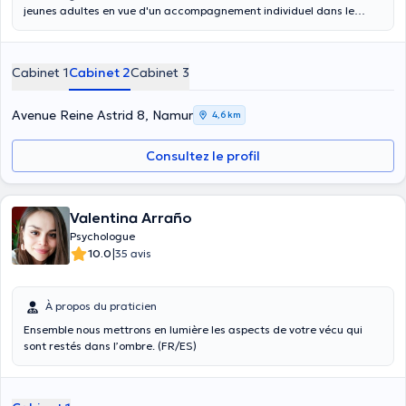
jeunes adultes en vue d'un accompagnement individuel dans le
cadre de diverses problématiques telles que troubles de l'humeur,
burn-out, addiction, troubles émotionnels, phobies, angoisses mais
également tout questionnement ou souffrance ayant trait à votre
Cabinet 1
Cabinet 2
Cabinet 3
vie personnelle, familiale ou professionnelle. Il peut s'agir d'un
moment de crise liée à un événement de vie (séparation, deuil,
maladie) ou d'un questionnement plus large. Le suivi peut
Avenue Reine Astrid 8, Namur
4,6 km
s'envisager sur du court ou plus long terme en fonction de la
demande.
Consultez le profil
Valentina Arraño
Psychologue
|
10.0
35 avis
À propos du praticien
Ensemble nous mettrons en lumière les aspects de votre vécu qui
sont restés dans l’ombre. (FR/ES)