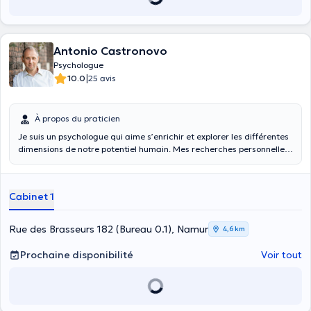
Antonio Castronovo
Psychologue
|
10.0
25 avis
À propos du praticien
Je suis un psychologue qui aime s’enrichir et explorer les différentes
dimensions de notre potentiel humain. Mes recherches personnelles
et mes choix professionnels m’ont mis en contact direct avec
différentes approches psychologiques : dynamique des groupes et
analyse organisationnelle, approche humaniste et psycho-
Cabinet 1
corporelle, analyse systémique et métaphore thérapeutique, sand
tray, massage holistique, méditation, yoga tibétain, psychologie
positive, art thérapie, coaching professionnel. J’apprécie aussi
Rue des Brasseurs 182 (Bureau 0.1), Namur
4,6 km
voyager et découvrir les différentes cultures (Europe, Inde, Chine,
Tibet, Russie) et la philosophie orientale fait partie de mes
Prochaine disponibilité
Voir tout
nourritures spirituelles Admiratif de notre créativité humaine, je me
suis investi dans des projets de théâtre comme le clown et la danse,
j’ai pris des pinceaux pour jouer avec la force de la peinture et je me
suis frotté à la photographie. Parmi mes expériences