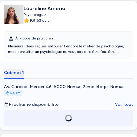
Laureline Amerio
Psychologue
|
9.9
63 avis
À propos du praticien
Plusieurs idées reçues entourent encore le métier de psychologue,
mais consulter un psychologue ne veut pas dire être fou, être
malade ou encore être faible, au contraire. Consulter un
psychologue, c’est être conscient de ses difficultés et accepter
qu’un professionnel vous accompagne dans un moment de vie
Cabinet 1
difficile.
Av. Cardinal Mercier 46, 5000 Namur, 2eme étage, Namur
5,0 km
Prochaine disponibilité
Voir tout