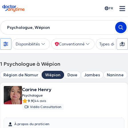
doctoranytime
FR
Psychologue, Wépion
Disponibilités
Conventionné
Types de consu
1
Psychologue à Wépion
Région de Namur
Wépion
Dave
Jambes
Naninne
Carine Henry
Psychologue
|
9.9
44 avis
Vidéo Consultation
À propos du praticien