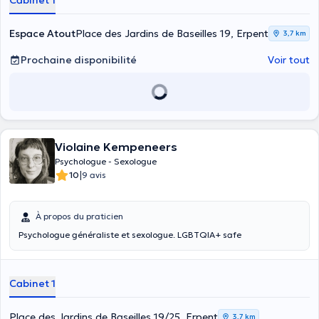
Cabinet 1
Espace Atout
Place des Jardins de Baseilles 19, Erpent
3,7 km
Prochaine disponibilité
Voir tout
Violaine Kempeneers
Psychologue - Sexologue
|
10
9 avis
À propos du praticien
Psychologue généraliste et sexologue. LGBTQIA+ safe
Cabinet 1
Place des Jardins de Baseilles 19/25, Erpent
3,7 km