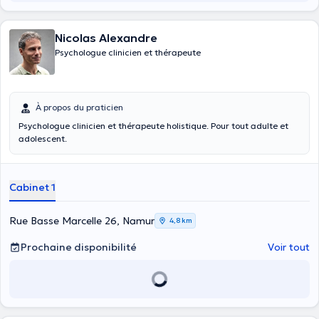
mes enfants un lieu où ils seront heureux et où ils pourront vivre en
paix et s’épanouir. Ces valeurs croisent mes besoins de liberté et
d’accomplissement, de créativité, d’harmonie avec les autres, de
Nicolas Alexandre
paix intérieure, de recherche de bonheur, d’authenticité et de
Psychologue clinicien et thérapeute
réalisation dans mes actions professionnelles.
À propos du praticien
Psychologue clinicien et thérapeute holistique. Pour tout adulte et
adolescent.
Cabinet 1
Rue Basse Marcelle 26, Namur
4,8 km
Prochaine disponibilité
Voir tout