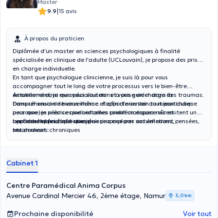
Master
|
9.9
15 avis
À propos du praticien
Diplômée d'un master en sciences psychologiques à finalité
spécialisée en clinique de l'adulte (UCLouvain), je propose des prises
en charge individuelle.
En tant que psychologue clinicienne, je suis là pour vous
accompagner tout le long de votre processus vers le bien-être
émotionnel ainsi que vous soutenir et vous guider dans la
Actuellement, je me spécialise dans la prise en charge des traumas.
compréhension de vous-même. J'apporte un soin tout particulier
Dans un souci de bienveillance et afin d’orienter au mieux chaque
pour que les séances individuelles soient un espace sûr et
personne, je précise que certaines problématiques nécessitent une
confidentiel pour que vous puissiez explorer vos émotions, pensées,
approche spécialisée que je ne propose pas actuellement,
Les assuétudes (addictions)
etc.
notamment :
Les douleurs chroniques
Les troubles du comportement alimentaire
Les troubles de l’attachement
Les phobies
Cabinet 1
Les troubles obsessionnels compulsifs (TOC)
Centre Paramédical Anima Corpus
Avenue Cardinal Mercier 46, 2ème étage, Namur
5,0 km
Prochaine disponibilité
Voir tout