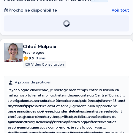
Prochaine disponibilité
Voir tout
Chloé Malpoix
Psychologue
|
9.9
8 avis
Vidéo Consultation
À propos du praticien
Psychologue clinicienne, je partage mon temps entre la liaison en
milieu hospitalier et mon activité indépendante au Centre l'Ecrin. Je
suis également en cours de formation au troisième cycle en
Je propose des consultations individuelles pour les
adultes
(> 18 ans)
psychothérapie à l'UCLouvain.
dans un espace bienveillant et sans jugement. Mon approche se
base sur une compréhension profonde de vos besoins, en adaptant
Les thématiques abordées lors des entretiens sont diverses et
chaque séance à votre rythme, vos objectifs et vos émotions du
variées : gestion émotionnelle, difficultés relationnelles,
moment.
symptomatologie anxiodépressive, addictions, affections
Que vous traversiez une période difficile ou que vous souhaitiez
psychosomatiques...
simplement mieux vous comprendre, je suis là pour vous
accompagner avec empathie, expertise et professionnalisme.
Veuillez noter que je n'assure pas la prise en charge des troubles du