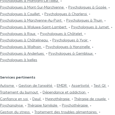
Psychologues à Montigny-Le-Tilleul
Psychologues à Mont-Sur-Marchienne
Psychologues à Gozée
Psychologues à Couillet
Psychologues à Charleroi
Psychologues à Marchienne-Au-Pont
Psychologues à Thuin
Psychologues à Woluwe-Saint-Lambert
Psychologues à Jumet
Psychologues à Roux
Psychologues à Châtelet
Psychologues à Châtelineau
Psychologues à Yvoir
Psychologues à Walhain
Psychologues à Hanzinelle
Psychologues à Anderlues
Psychologues à Gembloux
Psychologues à Ixelles
Services pertinents
Autisme
Gestion de l'anxiété
EMDR
Assertivité
Test QI
Traitement du burnout
Dépendance et addiction
Confiance en soi
Deuil
Hypnothérapie
Thérapie de couple
Psychanalyse
Thérapie familiale
Psychothérapie
Gestion du stress
Traitement des troubles alimentaires