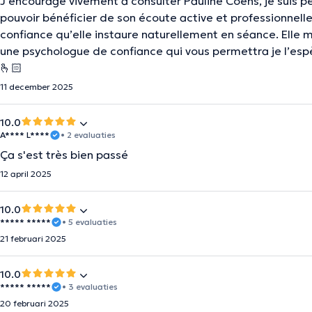
J’encourage vivement à consulter Pauline Coens, je suis p
pouvoir bénéficier de son écoute active et professionnell
confiance qu’elle instaure naturellement en séance. Elle m
une psychologue de confiance qui vous permettra je l’espè
🫰🏻
11 december 2025
10.0
A**** L****
• 2 evaluaties
Ça s'est très bien passé
12 april 2025
10.0
***** *****
• 5 evaluaties
21 februari 2025
10.0
***** *****
• 3 evaluaties
20 februari 2025