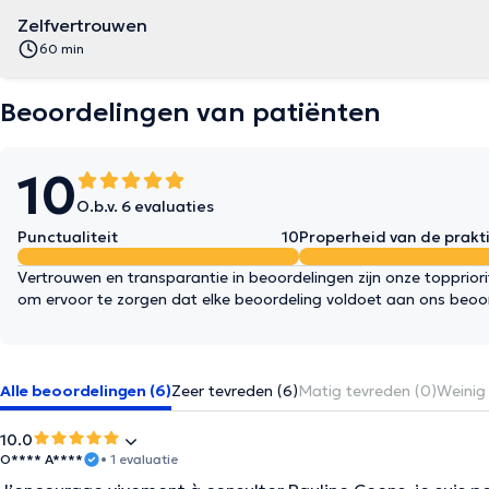
Zelfvertrouwen
60 min
Beoordelingen van patiënten
10
O.b.v. 6 evaluaties
Punctualiteit
10
Properheid van de prakti
Vertrouwen en transparantie in beoordelingen zijn onze topprior
om ervoor te zorgen dat elke beoordeling voldoet aan ons beoo
Alle beoordelingen (6)
Zeer tevreden (6)
Matig tevreden (0)
Weinig 
10.0
O**** A****
• 1 evaluatie