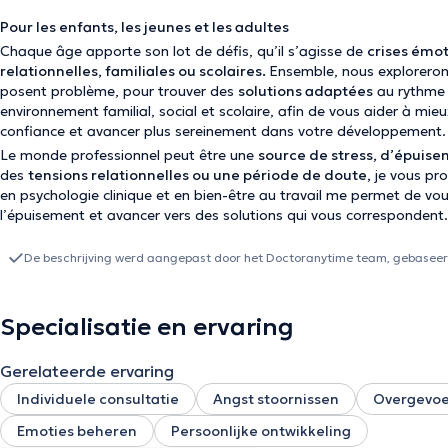
Pour les enfants, les jeunes et les adultes
Chaque âge apporte son lot de défis, qu’il s’agisse de
crises émot
relationnelles, familiales ou scolaires.
Ensemble, nous explorerons
posent problème, pour trouver des
solutions adaptées
au rythme 
environnement familial, social et scolaire, afin de vous aider à mi
confiance et avancer plus sereinement dans votre développement.
Le monde professionnel peut être une
source de stress, d’épuise
des
tensions relationnelles ou une période de doute,
je vous pr
en psychologie clinique et en bien-être au travail me permet de vou
l’épuisement et avancer vers des solutions qui vous correspondent.
De beschrijving werd aangepast door het Doctoranytime team, gebaseerd
Specialisatie en ervaring
Gerelateerde ervaring
Individuele consultatie
Angst stoornissen
Overgevoe
Emoties beheren
Persoonlijke ontwikkeling