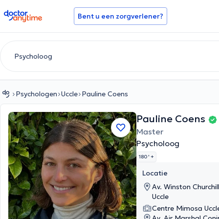
doctoranytime
Bent u een zorgverlener?
Psychologen
Uccle
Pauline Coens
Pauline Coens
Master
Psycholoog
180 '
+
Locatie
Av. Winston Churchill
Uccle
Centre Mimosa Uccle
Av. Air Marshal Coni