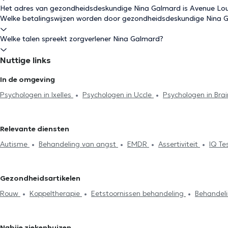
Het adres van gezondheidsdeskundige Nina Galmard is Avenue Loui
Welke betalingswijzen worden door gezondheidsdeskundige Nina 
Welke talen spreekt zorgverlener Nina Galmard?
Nuttige links
In de omgeving
Psychologen in Ixelles
Psychologen in Uccle
Psychologen in Br
Sint-Gillis
Psychologen in Vorst
Psychologen in Oudergem
P
Louvain-La-Neuve
Psychologen in Schaerbeek
Psychologen in 
Relevante diensten
in Neupré
Psychologen in Kasteelbrakel
Psychologen in Anderl
Autisme
Behandeling van angst
EMDR
Assertiviteit
IQ Te
Lambert
Psychologen in Sint-Jans-Molenbeek
Psychologen in 
Zelfvertrouwen
Rouw
Therapeutische hypnose
Koppeltherap
Stressmanagement
Eetstoornissen behandeling
Agressiebehe
Gezondheidsartikelen
Behandeling slaapproblemen
Rouw
Koppeltherapie
Eetstoornissen behandeling
Behandel
Stressmanagement
EMDR
Psychotherapie
Nabije ziekenhuizen