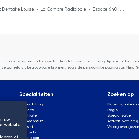
t Dentaire Louise
La Cambre Radiologie
Espace 640
s
Clinique médico dentaire d’Uccle
Centre Miraflore
ire Ouistity
Aspera Medical Center
Jonniaux & Jaffan
ffice Brussels
Louise Medical Center
 de eerste symptomen tot aan het herstel door hem de mogelijkheid te bieden d
erd verzameld uit betrouwbare bronnen, zoals de persoonlijke pagina van Nina 
Specialiteiten
Zoeken op
Dermatoloog
Naam van de zor
Oogarts
Regio
Psychiater
Specialisatie
om uw
Orthodontist
Artikels over de 
ar website
Kinesist
Vraag over gezo
Tandarts
igeren of
Psycholoog