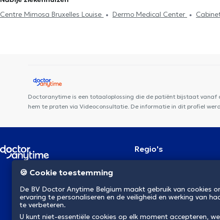
Centre Mimosa Bruxelles Louise
Dermo Medical Center
Cabine
Clinique MyTooth
Bascule Santé
Rejuvena Medical & Aesthetic
PACE
Medisch Centrum Bascule
IASO Spaces
Cabinet Denta
Practice
Kiné Châtelain
Cabinet des Etangs Ixelles
Dental O
Doctoranytime is een totaaloplossing die de patiënt bijstaat vanaf
hem te praten via Videoconsultatie. De informatie in dit profiel w
Regio's
Brussel
NL
🍪 Cookie toestemming
Antwerpen
Gent
De BV Doctor Anytime Belgium maakt gebruik van cookies 
Charleroi
ervaring te personaliseren en de veiligheid en werking van ha
Luik
te verbeteren.
Brugge
U kunt niet-essentiële cookies op elk moment accepteren, we
Namen