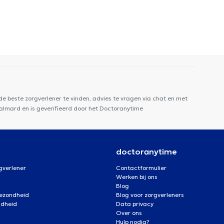
e beste zorgverlener te vinden, advies te vragen via chat en met
Galmard en is geverifieerd door het Doctoranytime
doctoranytime
gverlener
Contactformulier
Werken bij ons
Blog
gezondheid
Blog voor zorgverleners
ndheid
Data privacy
Over ons
Hulp nodig?