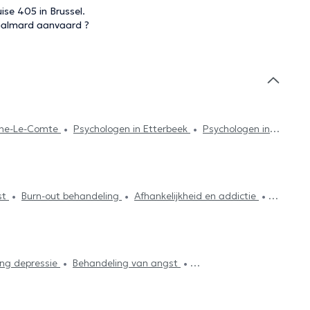
se 405 in Brussel.
Galmard aanvaard ?
aine-Le-Comte
Psychologen in Etterbeek
Psychologen in
sychologen in Watermaal-Bosvoorde
Psychologen in
Woluwe-Saint-Pierre
Psychologen in Namen
Psychologen
echt
Psychologen in Mons
Psychologen in Woluwe-Saint-
st
Burn-out behandeling
Afhankelijkheid en addictie
Laken
Psychologen in Nivelles
ie
Psychoanalyse
Gezinstherapie
Psychotherapie
ersing
Systemische therapie
Fobieën behandeling
ing depressie
Behandeling van angst