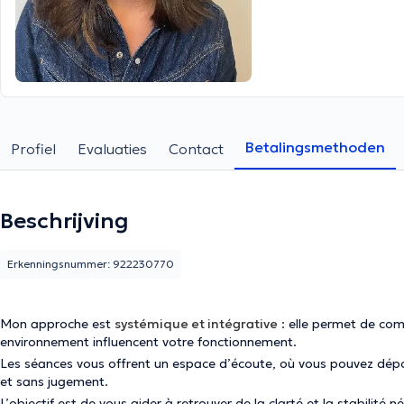
Betalingsmethoden
Profiel
Evaluaties
Contact
Beschrijving
Erkenningsnummer: 922230770
Mon approche est
systémique et intégrative
: elle permet de com
environnement influencent votre fonctionnement.
Les séances vous offrent un espace d’écoute, où vous pouvez dépos
et sans jugement.
L’objectif est de vous aider à retrouver de la clarté et la stabilité 