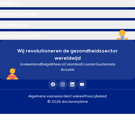
Regio's
Specialiteiten
Zoeken op
doctoranytime
Wij revolutioneren de gezondheidssector
wereldwijd
Griekenland
België
Mexico
Colombia
Ecuador
Guatemala
Brazilië
Algemene voorwaarden
Cookies
Privacybeleid
© 2026 doctoranytime