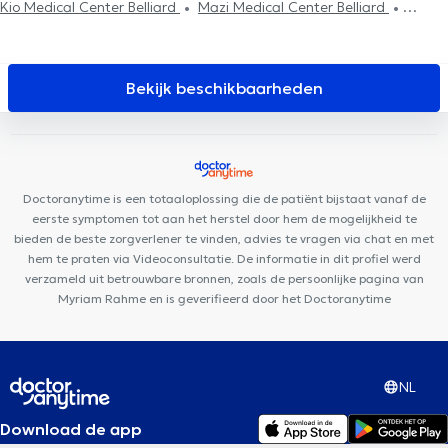
Kio Medical Center Belliard
Mazi Medical Center Belliard
Eurocare Medisch Centrum
Brussels Skin Center - Europese Wijk
BeNomad
Eurocare Medical Center
Centre PsyCol Schuman
Lalaing
La Maison PsyCol
Brussels Dental
Medisch Centrum
Bekijk beschikbaarheden
Park Leopold
European Skin Clinic
Stay Strong Ixelles
Cabinet Médical Ixelles
PsychoLudo
Kiné - Ostéo Schuman
Mazi Medical Center Ixelles
Centre de Kinésithérapie Berlemont
Orthodental
BrainCair Bruxelles
Cabinet dentaire de
Doctoranytime is een totaaloplossing die de patiënt bijstaat vanaf de
Cordelia Lossy
eerste symptomen tot aan het herstel door hem de mogelijkheid te
bieden de beste zorgverlener te vinden, advies te vragen via chat en met
hem te praten via Videoconsultatie. De informatie in dit profiel werd
verzameld uit betrouwbare bronnen, zoals de persoonlijke pagina van
Myriam Rahme en is geverifieerd door het Doctoranytime
NL
Download de app