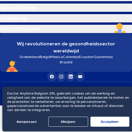
Specialiteiten
Zoeken op
doctoranytime
Wij revolutioneren de gezondheidssector
wereldwijd
Griekenland
België
Mexico
Colombia
Ecuador
Guatemala
Brazilië
Algemene voorwaarden
Cookies
Privacybeleid
Doctor Anytime Belgium SRL gebruikt cookies om de werking en
© 2026 doctoranytime
veiligheid van de website te waarborgen, het publieksbereik te meten en
de prestaties te verbeteren, uw ervaring te personaliseren,
gepersonaliseerde advertenties aan te bieden en inhoud of diensten
van derden te integreren.
Aanpassen
Afwijzen
Αccepteer