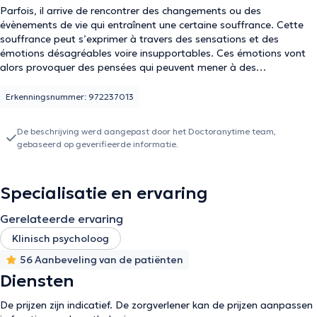
Parfois, il arrive de rencontrer des changements ou des
évènements de vie qui entraînent une certaine souffrance. Cette
souffrance peut s’exprimer à travers des sensations et des
émotions désagréables voire insupportables. Ces émotions vont
alors provoquer des pensées qui peuvent mener à des
comportements parfois contre-productifs. Qui n’a jamais vécu une
situation qui le dépasse ? Qui n’a jamais adopté un
Erkenningsnummer: 972237013
comportement nuisible pour lui-même ? Chaque personne a son
propre parcours de vie et il peut arriver à n’importe quel moment
De beschrijving werd aangepast door het Doctoranytime team,
de sa vie de vivre une situation difficile à gérer.
gebaseerd op geverifieerde informatie.
Le but de cet espace de travail thérapeutique consiste à identifier
et à déconsolider les schémas de pensée négatifs afin de
Specialisatie en ervaring
construire de nouveaux modes de pensée plus réalistes ou plus
confortables. Il s’agit d’une co-construction de certains outils et
Gerelateerde ervaring
techniques efficaces en cas de souffrance psychologique :
dépression, anxiété, crise d’angoisse, estime de soi, évènement de
Klinisch psycholoog
vie compliqué, difficultés relationnelles, changements, addictions,
56 Aanbeveling van de patiënten
burn-out, troubles obsessionnels compulsifs, phobies, etc. La co-
Diensten
construction permet à la personne souhaitant entreprendre un
travail thérapeutique d’acquérir une autonomie dans la gestion de
De prijzen zijn indicatief. De zorgverlener kan de prijzen aanpassen
son bien-être psychologique.