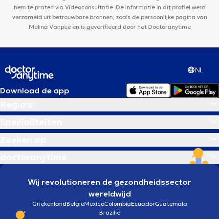
hem te praten via Videoconsultatie. De informatie in dit profiel werd
verzameld uit betrouwbare bronnen, zoals de persoonlijke pagina van
Melina Vanpee en is geverifieerd door het Doctoranytime
NL
Download de app
Regio's
Specialiteiten
Zoeken op
doctoranytime
Wij revolutioneren de gezondheidssector
wereldwijd
Griekenland
België
Mexico
Colombia
Ecuador
Guatemala
Brazilië