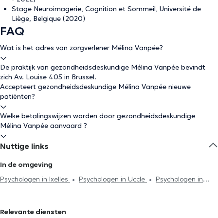
Stage Neuroimagerie, Cognition et Sommeil, Université de
Liège, Belgique (2020)
FAQ
Wat is het adres van zorgverlener Mélina Vanpée?
De praktijk van gezondheidsdeskundige Mélina Vanpée bevindt
zich Av. Louise 405 in Brussel.
Accepteert gezondheidsdeskundige Mélina Vanpée nieuwe
patiënten?
Welke betalingswijzen worden door gezondheidsdeskundige
Mélina Vanpée aanvaard ?
Nuttige links
In de omgeving
Psychologen in Ixelles
Psychologen in Uccle
Psychologen in
Braine-Le-Comte
Psychologen in Etterbeek
Psychologen in
Sint-Gillis
Psychologen in Vorst
Psychologen in Oudergem
Relevante diensten
Psychologen in Watermaal-Bosvoorde
Psychologen in Louvain-