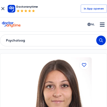
Doctoranytime
In App openen
doctoranytime
NL
Psycholoog