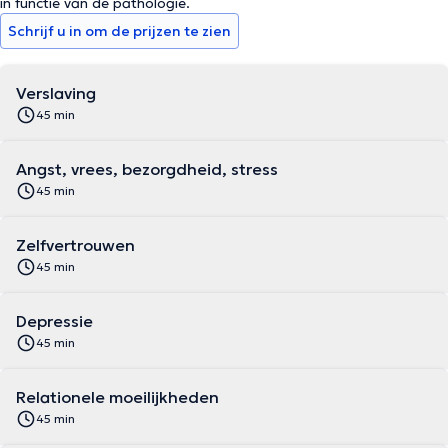
in functie van de pathologie.
Mon approche de travail s’oriente selon les techniques de la
Schrijf u in om de prijzen te zien
thérapie cognitivo-comportementale (TCC) qui permettent de
construire des stratégies d’adaptation et de résolution de
problème et de travailler la régulation émotionnelle.
Verslaving
45 min
Angst, vrees, bezorgdheid, stress
45 min
Zelfvertrouwen
45 min
Depressie
45 min
Relationele moeilijkheden
45 min