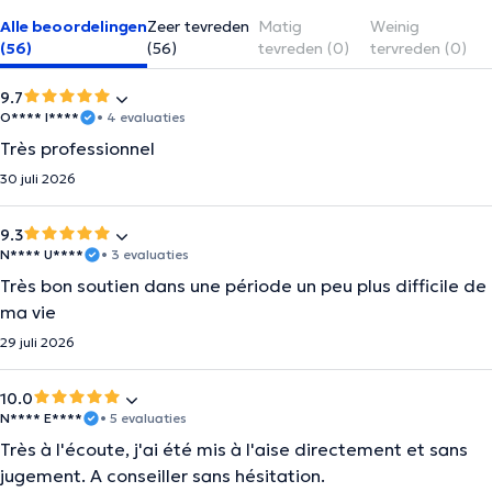
Alle beoordelingen
Zeer tevreden
Matig
Weinig
(56)
(56)
tevreden (0)
tervreden (0)
9.7
O**** I****
• 4 evaluaties
Très professionnel
30 juli 2026
9.3
N**** U****
• 3 evaluaties
Très bon soutien dans une période un peu plus difficile de
ma vie
29 juli 2026
10.0
N**** E****
• 5 evaluaties
Très à l'écoute, j'ai été mis à l'aise directement et sans
jugement. A conseiller sans hésitation.