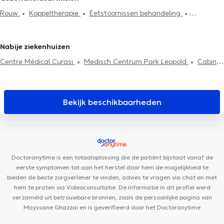
Koppeltherapie
Psychoanalyse
Gezinstherapie
Psychologen in Sint-Jans-Molenbeek
Psychologen in Woluwe-
Rouw
Koppeltherapie
Eetstoornissen behandeling
Psychotherapie
Stressmanagement
Eetstoornissen
Saint-Lambert
Psychologen in Oudergem
Psychologen in
Behandeling depressie
Behandeling van angst
behandeling
Agressiebeheersing
Systemische therapie
Watermaal-Bosvoorde
Psychologen in Evere
Stressmanagement
EMDR
Psychotherapie
Fobieën behandeling
Behandeling slaapproblemen
Nabije ziekenhuizen
Centre Médical Curasi
Medisch Centrum Park Leopold
Cabinet
Médical Ixelles
European Skin Clinic
Ixelles Dental Care
Brussels Dental
MAKAULA MediConsult
Dental Expert
BeNomad
Mazi Medical Center Ixelles
Centre Kiné +
Stay
Bekijk beschikbaarheden
Strong Ixelles
MediMercelis
Centre Glycine et Lilas
Collectif
Santé
Kio Medical Center Belliard
Centres d'Aspria Avenue
Louise et Art-Lois
Mazi Medical Center Belliard
Brussels Skin
Center - Europese Wijk
PhysioForme
Doctoranytime is een totaaloplossing die de patiënt bijstaat vanaf de
eerste symptomen tot aan het herstel door hem de mogelijkheid te
bieden de beste zorgverlener te vinden, advies te vragen via chat en met
hem te praten via Videoconsultatie. De informatie in dit profiel werd
verzameld uit betrouwbare bronnen, zoals de persoonlijke pagina van
Mayssane Ghazzai en is geverifieerd door het Doctoranytime