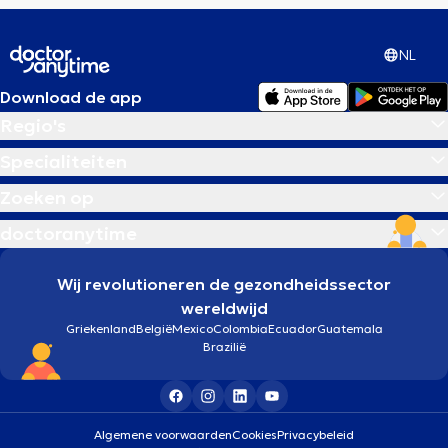
NL
Download de app
Regio's
Specialiteiten
Zoeken op
doctoranytime
Wij revolutioneren de gezondheidssector
wereldwijd
Griekenland
België
Mexico
Colombia
Ecuador
Guatemala
Brazilië
Algemene voorwaarden
Cookies
Privacybeleid