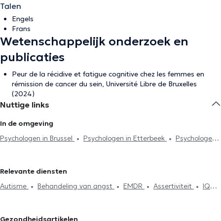
Talen
Engels
Frans
Wetenschappelijk onderzoek en
publicaties
Peur de la récidive et fatigue cognitive chez les femmes en
rémission de cancer du sein, Université Libre de Bruxelles
(2024)
Nuttige links
In de omgeving
Psychologen in Brussel
Psychologen in Etterbeek
Psychologen
in Sint-Gillis
Psychologen in Neupré
Psychologen in Schaerbeek
Psychologen in Namen
Psychologen in Sint-Joost-ten-Node
Relevante diensten
Psychologen in Vorst
Psychologen in Kasteelbrakel
Autisme
Behandeling van angst
EMDR
Assertiviteit
IQ
Psychologen in Mons
Psychologen in Louvain-La-Neuve
Test
Burn-out behandeling
Afhankelijkheid en addictie
Psychologen in Braine-Le-Comte
Psychologen in Uccle
Zelfvertrouwen
Rouw
Therapeutische hypnose
Psychologen in Anderlecht
Psychologen in Woluwe-Saint-Pierre
Gezondheidsartikelen