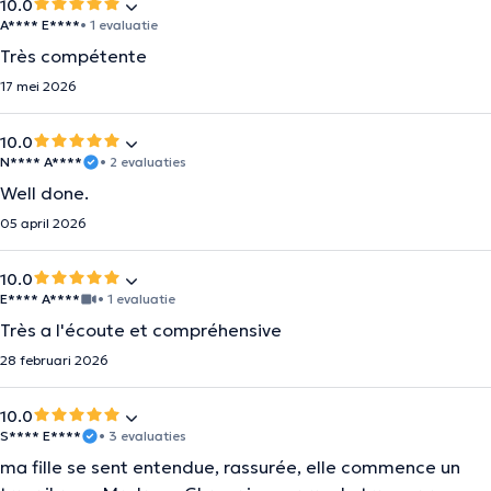
10.0
A**** E****
• 1 evaluatie
Très compétente
17 mei 2026
10.0
N**** A****
• 2 evaluaties
Well done.
05 april 2026
10.0
E**** A****
• 1 evaluatie
Très a l'écoute et compréhensive
28 februari 2026
10.0
S**** E****
• 3 evaluaties
ma fille se sent entendue, rassurée, elle commence un