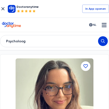
Doctoranytime
In App openen
doctoranytime
NL
Psycholoog