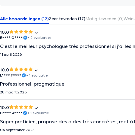
Alle beoordelingen (17)
Zeer tevreden (17)
Matig tevreden (0)
Weini
10.0
E**** O****
• 2 evaluaties
C’est le meilleur psychologue très professionnel si j’ai les
11 april 2026
10.0
L**** F****
• 1 evaluatie
Professionnel, pragmatique
28 maart 2026
10.0
D**** A****
• 1 evaluatie
Super praticien, propose des aides très concrètes, met à l
04 september 2025