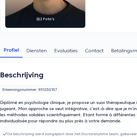
2 Foto's
Profiel
Diensten
Evaluaties
Contact
Betalings
Beschrijving
Erkenningsnummer: 931230157
Diplômé en psychologie clinique, je propose un suivi thérapeutique 
jugeant. Mon approche se veut intégrative, c’est-à-dire que je m’inspire de plusieurs courants de la psychologie, en privilégiant
les méthodes validées scientifiquement. Etant formé à différentes 
individualisée pour répondre au plus près à votre demande.
De beschrijving werd aangepast door het Doctoranytime team, gebaseerd