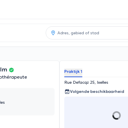
olm
Praktijk 1
hothérapeute
Rue Defacqz 25, Ixelles
Volgende beschikbaarheid
les