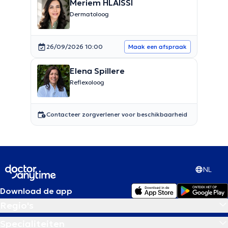
Meriem HLAISSI
Dermatoloog
26/09/2026 10:00
Maak een afspraak
Elena Spillere
Reflexoloog
Contacteer zorgverlener voor beschikbaarheid
NL
Download de app
Regio's
Specialiteiten