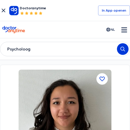
Doctoranytime
In App openen
doctoranytime
NL
Psycholoog