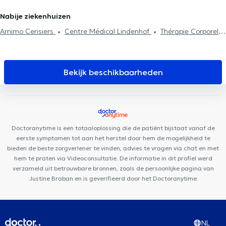
Psychologen in Vorst
Psychologen in Braine-Le-Comte
Stressmanagement
EMDR
Psychotherapie
Fobieën behandeling
Behandeling slaapproblemen
Nabije ziekenhuizen
Amimo Cerisiers
Centre Médical Lindenhof
Thérapie Corporelle
Mai 68
Bouzy-Damian
Centre Adem
Medische praktijk 34
Centre Medical Gribaumont
Ostéo-Gribaumont
Uperform
Schaerbeek
Clinique Keller
Centre Saint-Henri
LB Dental
Bekijk beschikbaarheden
Clinic
Centre Paramédical Granola
Cabinet du Docteur Pléros
MCare
Whitlock Medical Center
Ostéo & Co
Amimo
MesaCosa Colonel Bourg
Groupe Médical du Cinquantenaire
Guiti Medical Center
Doctoranytime is een totaaloplossing die de patiënt bijstaat vanaf de
eerste symptomen tot aan het herstel door hem de mogelijkheid te
bieden de beste zorgverlener te vinden, advies te vragen via chat en met
hem te praten via Videoconsultatie. De informatie in dit profiel werd
verzameld uit betrouwbare bronnen, zoals de persoonlijke pagina van
Justine Braban en is geverifieerd door het Doctoranytime
NL