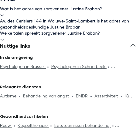
Wat is het adres van zorgverlener Justine Braban?
Av. des Cerisiers 144 in Woluwe-Saint-Lambert is het adres van
gezondheidsdeskundige Justine Braban.
Welke talen spreekt zorgverlener Justine Braban?
Nuttige links
In de omgeving
Psychologen in Brussel
Psychologen in Schaerbeek
Psychologen in Waterloo
Psychologen in Evere
Psychologen in
Woluwe-Saint-Pierre
Psychologen in Etterbeek
Psychologen in
Relevante diensten
Sint-Jans-Molenbeek
Psychologen in Uccle
Psychologen in
Autisme
Behandeling van angst
EMDR
Assertiviteit
IQ
Louvain-La-Neuve
Psychologen in Ixelles
Psychologen in
Test
Burn-out behandeling
Afhankelijkheid en addictie
Oudergem
Psychologen in Sint-Stevens-Woluwe
Psychologen
Zelfvertrouwen
Rouw
Therapeutische hypnose
in Zaventem
Psychologen in Neupré
Psychologen in Sint-Joost-
Gezondheidsartikelen
Koppeltherapie
Psychoanalyse
Gezinstherapie
ten-Node
Psychologen in Kraainem
Psychologen in
Rouw
Koppeltherapie
Eetstoornissen behandeling
Psychotherapie
Stressmanagement
Eetstoornissen
Watermaal-Bosvoorde
Psychologen in Kasteelbrakel
Behandeling depressie
Behandeling van angst
behandeling
Agressiebeheersing
Systemische therapie