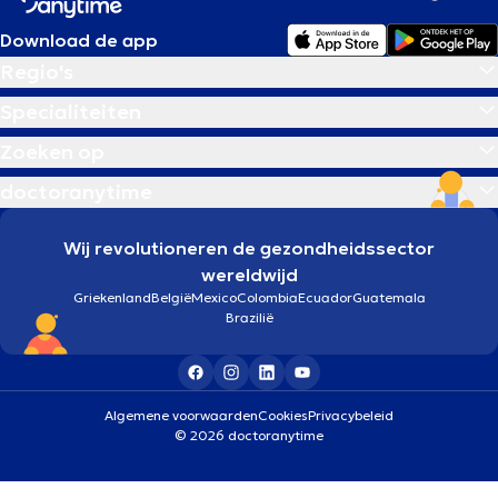
Download de app
Regio's
Specialiteiten
Zoeken op
doctoranytime
Wij revolutioneren de gezondheidssector
wereldwijd
Griekenland
België
Mexico
Colombia
Ecuador
Guatemala
Brazilië
Algemene voorwaarden
Cookies
Privacybeleid
© 2026 doctoranytime