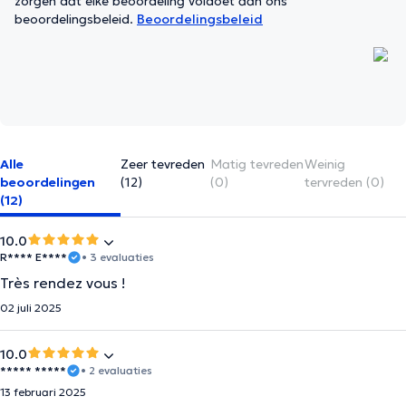
zorgen dat elke beoordeling voldoet aan ons
beoordelingsbeleid.
Beoordelingsbeleid
Alle
Zeer tevreden
Matig tevreden
Weinig
beoordelingen
(12)
(0)
tervreden (0)
(12)
10.0
R**** E****
• 3 evaluaties
Très rendez vous !
02 juli 2025
10.0
***** *****
• 2 evaluaties
13 februari 2025