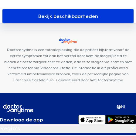
Centrum Park Leopold
PhysioForme
European Skin Clinic
Dental Expert
Brussels Dental
Cabinet Médical Ixelles
Bekijk beschikbaarheden
Anima Medical
Centre Médical et de soins Rebalance
B2M
Sport & Rehab
Ophtara Medical Center
Louise Family Doctors
Mazi Medical Center Ixelles
BeNomad
City-Clinic Chirec
Louise
Doctoranytime is een totaaloplossing die de patiënt bijstaat vanaf de
eerste symptomen tot aan het herstel door hem de mogelijkheid te
bieden de beste zorgverlener te vinden, advies te vragen via chat en met
hem te praten via Videoconsultatie. De informatie in dit profiel werd
verzameld uit betrouwbare bronnen, zoals de persoonlijke pagina van
Francoise Castelain en is geverifieerd door het Doctoranytime
NL
Download de app
Regio's