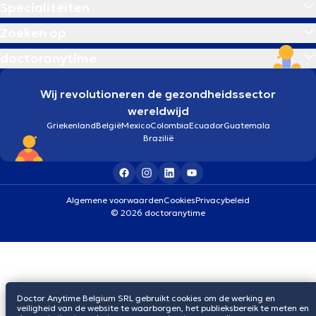
Specialiteiten
Zoeken op
doctoranytime
Wij revolutioneren de gezondheidssector
wereldwijd
Griekenland
België
Mexico
Colombia
Ecuador
Guatemala
Brazilië
Algemene voorwaarden
Cookies
Privacybeleid
© 2026 doctoranytime
Doctor Anytime Belgium SRL gebruikt cookies om de werking en
veiligheid van de website te waarborgen, het publieksbereik te meten en