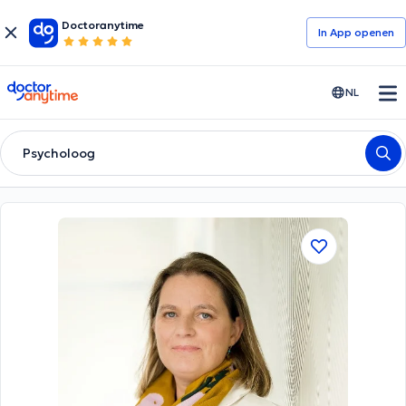
Doctoranytime
In App openen
doctoranytime
NL
Psycholoog