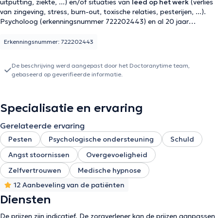
uitputting, ziekte, ...) en/of situaties van
leed op het werk
(verlies
van zingeving, stress, burn-out, toxische relaties, pesterijen, ...).
Psycholoog (erkenningsnummer 722202443) en al 20 jaar
preventieadviseur in bedrijven, pas ik me aan uw individuele
situatie aan door u hulpmiddelen aan te bieden zoals
hypnose
,
Erkenningsnummer: 722202443
sofrologie
,
life coaching
of
kunsttherapie
. Met deze
hulpmiddelen kunt u in contact komen met uzelf en uw
De beschrijving werd aangepast door het Doctoranytime team,
hulpbronnen, de eerste stap naar een
snelle welvaart
. Ik ontvang
gebaseerd op geverifieerde informatie.
u ook (na een eerste gesprek) voor
wandelcoaching
sessies (in
het bos).
Specialisatie en ervaring
Gerelateerde ervaring
Pesten
Psychologische ondersteuning
Schuld
Angst stoornissen
Overgevoeligheid
Zelfvertrouwen
Medische hypnose
12 Aanbeveling van de patiënten
Diensten
De prijzen zijn indicatief. De zorgverlener kan de prijzen aanpassen