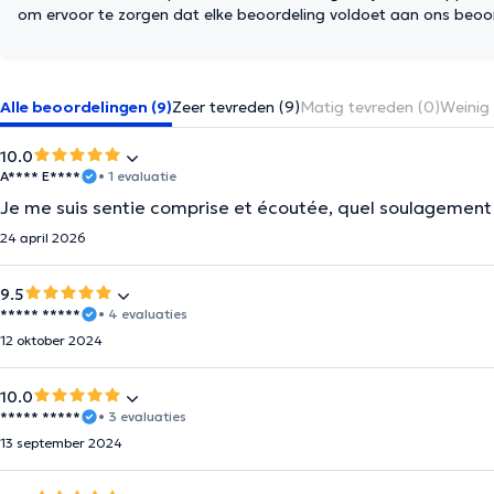
om ervoor te zorgen dat elke beoordeling voldoet aan ons beoo
Alle beoordelingen (9)
Zeer tevreden (9)
Matig tevreden (0)
Weinig 
10.0
A**** E****
• 1 evaluatie
Je me suis sentie comprise et écoutée, quel soulagement 
24 april 2026
9.5
***** *****
• 4 evaluaties
12 oktober 2024
10.0
***** *****
• 3 evaluaties
13 september 2024