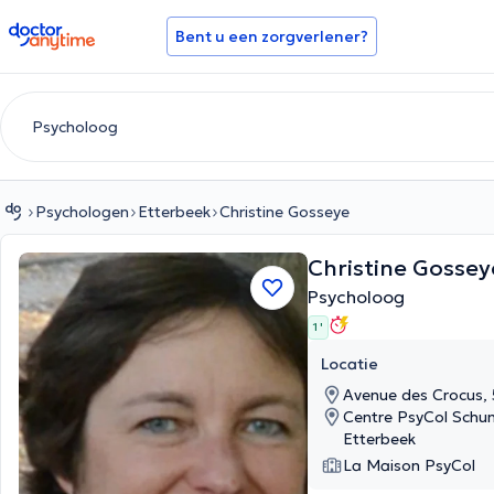
doctoranytime
Bent u een zorgverlener?
Psychologen
Etterbeek
Christine Gosseye
Christine Gosse
Psycholoog
1 '
Locatie
Avenue des Crocus
Centre PsyCol Schu
Etterbeek
La Maison PsyCol