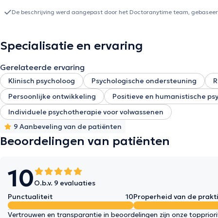
aspecten van jullie relatie te verkennen: identiteit, intimiteit, seksu
vinden wat het beste bij jullie past. Ondersteuning voor welke vrage
De beschrijving werd aangepast door het Doctoranytime team, gebaseerd
seksuele sfeer. o Ouderschapsproblemen. o Lijden op het werk, bu
levensproject/beroepsproject. o Identiteitskwesties, de plaats e
kunnen zijn overweldigende emoties, angst- en depressieve stoornis
Specialisatie en ervaring
zelfbeeld, ...
Gerelateerde ervaring
Klinisch psycholoog
Psychologische ondersteuning
R
Persoonlijke ontwikkeling
Positieve en humanistische ps
Individuele psychotherapie voor volwassenen
9 Aanbeveling van de patiënten
Beoordelingen van patiënten
10
O.b.v. 9 evaluaties
Punctualiteit
10
Properheid van de prakti
Vertrouwen en transparantie in beoordelingen zijn onze topprior