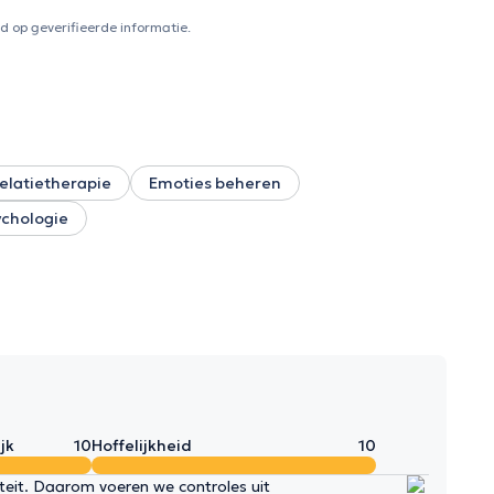
aliteit, rollen, ouderschap, enz. zodat jullie samen kunnen
n? o Problemen en lijden in de relationele, affectieve en
 op geverifieerde informatie.
rn-out, gevoel van impasse. o Vragen over het
n grenzen van zelf/anderen. o Overgevoeligheid. Symptomen
sen, stress, chronische spanningen, stoornissen in het
elatietherapie
Emoties beheren
ychologie
jk
10
Hoffelijkheid
10
iteit. Daarom voeren we controles uit