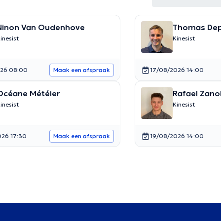
Ninon Van Oudenhove
Thomas De
inesist
Kinesist
026 08:00
17/08/2026 14:00
Maak een afspraak
Océane Météier
Rafael Zano
inesist
Kinesist
026 17:30
19/08/2026 14:00
Maak een afspraak