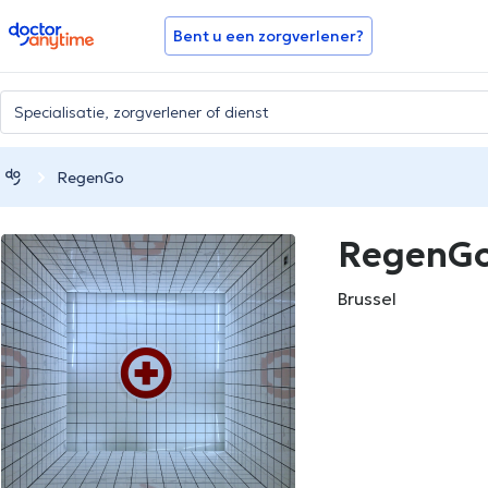
doctoranytime
Bent u een zorgverlener?
RegenGo
RegenG
Brussel