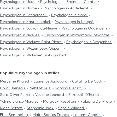
Psychologen in Uccle
Psychologen in Braine-Le-Comte
Psychologen in Namen
Psychologen in Anderlecht
Psychologen in Schaerbeek
Psychologen in Mons
Psychologen in Kasteelbrakel
Psychologen in Neupré
Psychologen in Louvain-La-Neuve
Psychologen in Oudergem
Psychologen in Nivelles
Psychologen in Watermaal-Bosvoorde
Psychologen in Woluwe-Saint-Pierre
Psychologen in Drogenbos
Psychologen in Wezembeek-Oppem
Psychologen in Woluwe-Saint-Lambert
Populaire Psychologen in Ixelles
Meryeme Khaled
Laurence Audouard
Catalina De Cock
Colin Cheneau
Nebil M'RAD
Sabrina Pierucci
Sara Oliver Ferrer
Véziane Léonard
Elizabeth D’hondt
Yolima Blanco Morales
Margaux Mesotten
Fabiana Del Prete
Marie Bettex
Stephanie Jaax
Sophie Winand
Elise Semmeling
Maite Santos Franco
Laurent Capelle