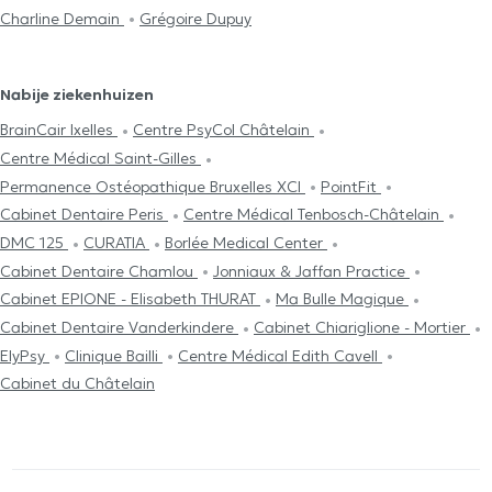
Charline Demain
Grégoire Dupuy
Nabije ziekenhuizen
BrainCair Ixelles
Centre PsyCol Châtelain
Centre Médical Saint-Gilles
Permanence Ostéopathique Bruxelles XCI
PointFit
Cabinet Dentaire Peris
Centre Médical Tenbosch-Châtelain
DMC 125
CURATIA
Borlée Medical Center
Cabinet Dentaire Chamlou
Jonniaux & Jaffan Practice
Cabinet EPIONE - Elisabeth THURAT
Ma Bulle Magique
Cabinet Dentaire Vanderkindere
Cabinet Chiariglione - Mortier
ElyPsy
Clinique Bailli
Centre Médical Edith Cavell
Cabinet du Châtelain