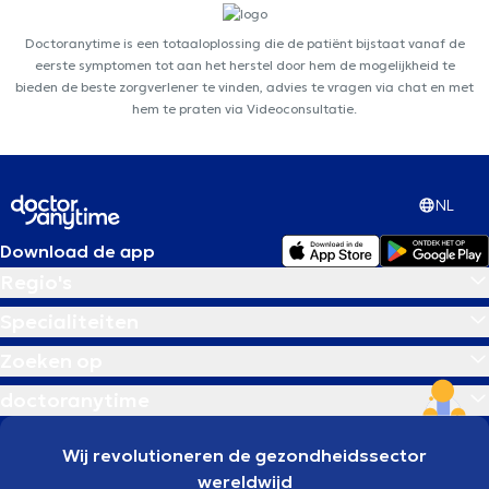
Doctoranytime is een totaaloplossing die de patiënt bijstaat vanaf de
eerste symptomen tot aan het herstel door hem de mogelijkheid te
bieden de beste zorgverlener te vinden, advies te vragen via chat en met
hem te praten via Videoconsultatie.
NL
Download de app
Regio's
Specialiteiten
Zoeken op
doctoranytime
Wij revolutioneren de gezondheidssector
wereldwijd