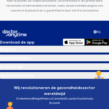
hem te praten via Videoconsultatie. De informatie in dit profiel werd
verzameld uit betrouwbare bronnen, zoals de persoonlijke pagina van
Laurence Audouard en is geverifieerd door het Doctoranytime
NL
Download de app
Regio's
Specialiteiten
Zoeken op
doctoranytime
Wij revolutioneren de gezondheidssector
wereldwijd
Griekenland
België
Mexico
Colombia
Ecuador
Guatemala
Brazilië