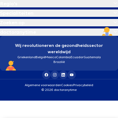
Regio's
Specialiteiten
Zoeken op
doctoranytime
Wij revolutioneren de gezondheidssector
wereldwijd
Griekenland
België
Mexico
Colombia
Ecuador
Guatemala
Brazilië
Algemene voorwaarden
Cookies
Privacybeleid
© 2026 doctoranytime