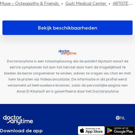
Muse – Osteopathy & Friends
Guiti Medical Center
ARTISTES -
BY LILIE
Centre Paramédical Saint-Michel
CP3
Whitlock
Medical Center
Cabinet Montgomery
Motion Rehab (MoRe)
Groupe Médical du Cinquantenaire
Uperform Etterbeek
I Care
Bekijk beschikbaarheden
Center
Centre Paramédical Granola
Cabinet du Docteur
Pléros
Centre Saint-Henri
Minerva Med
Aesthetics Clinic
Centre PsyCol Mérode
Clinique Grand Roi
Pediatrics Brussels
Dentius Etterbeek
Doctoranytime is een totaaloplossing die de patiënt bijstaat vanaf de
eerste symptomen tot aan het herstel door hem de mogelijkheid te
bieden de beste zorgverlener te vinden, advies te vragen via chat en met
hem te praten via Videoconsultatie. De informatie in dit profiel werd
verzameld uit betrouwbare bronnen, zoals de persoonlijke pagina van
Amal El Khaloufi en is geverifieerd door het Doctoranytime
NL
Download de app