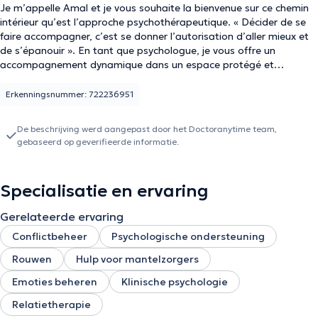
Je m’appelle Amal et je vous souhaite la bienvenue sur ce chemin
intérieur qu’est l’approche psychothérapeutique. « Décider de se
faire accompagner, c’est se donner l’autorisation d’aller mieux et
de s’épanouir ». En tant que psychologue, je vous offre un
accompagnement dynamique dans un espace protégé et
sécurisant pour vous aider à explorer, identifier, affronter,
dépasser et envisager de nouvelles perspectives des
Erkenningsnummer: 722236951
problématiques amenées, ainsi qu’à l’exploration de soi. Cela
dans une approche collaborative, sans jugement et en respectant
De beschrijving werd aangepast door het Doctoranytime team,
le rythme de chacun. Mon approche s’inscrit dans un courant
gebaseerd op geverifieerde informatie.
humaniste qui suggère notamment la capacité et le potentiel chez
tout un chacun de pouvoir se réaliser grâce à ses ressources
internes. Et dans une perspective intégrative où il s’agit de prendre
Specialisatie en ervaring
en compte l’individu dans sa globalité. Je reçois mes patients en
séance individuelle ou en processus de groupe. J’accueille en
Gerelateerde ervaring
consultation des adultes et des adolescents faisant face à un mal-
être, un questionnement ou des difficultés qui suscitent un
Conflictbeheer
Psychologische ondersteuning
inconfort. Que ce soit dans la sphère privée, familiale, parentale,
Rouwen
Hulp voor mantelzorgers
couple ou professionnelle.
Emoties beheren
Klinische psychologie
Relatietherapie