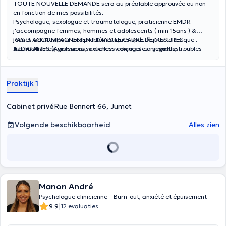
TOUTE NOUVELLE DEMANDE sera au préalable approuvée ou non
en fonction de mes possibilités.
Psychologue, sexologue et traumatologue, praticienne EMDR
j'accompagne femmes, hommes et adolescents ( min 15ans ) &
jeunes adultes pour des problématiques spécifiques telles que :
PAS D ACCOMPAGNEMENT DANS LE CADRE DE MESURES
traumatismes, violences sexuelles, violences conjugales, troubles
JUDICIAIRES (Agressions, violences conjugales- sexuelles,
sexuelles, identité de genre et également burnout, dépression, crises
toxicomanie et alcoolisme)
de vie, EMDR & accompagnement bienveillant.
Praktijk 1
Cabinet privé
Rue Bennert 66, Jumet
Volgende beschikbaarheid
Alles zien
Manon André
Psychologue clinicienne – Burn-out, anxiété et épuisement
|
9.9
12 evaluaties