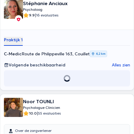
Stéphanie Anciaux
Psycholoog
|
9.9
16 evaluaties
Praktijk 1
C-Medic
Route de Philippeville 163, Couillet
6,2 km
Volgende beschikbaarheid
Alles zien
Noor TOUNLI
Psychologue Clinicien
|
10.0
55 evaluaties
Over de zorgverlener