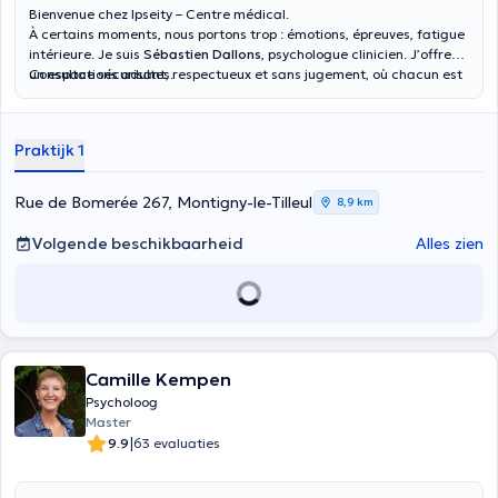
Bienvenue chez Ipseity – Centre médical.
À certains moments, nous portons trop : émotions, épreuves, fatigue
intérieure. Je suis
Sébastien Dallons
, psychologue clinicien. J’offre
un espace sécurisant, respectueux et sans jugement, où chacun est
Consultations adultes.
accueilli dans sa singularité et à son rythme. Consulter, c’est aussi
prendre soin de soi.
Praktijk 1
Rue de Bomerée 267, Montigny-le-Tilleul
8,9 km
Volgende beschikbaarheid
Alles zien
Camille Kempen
Psycholoog
Master
|
9.9
63 evaluaties