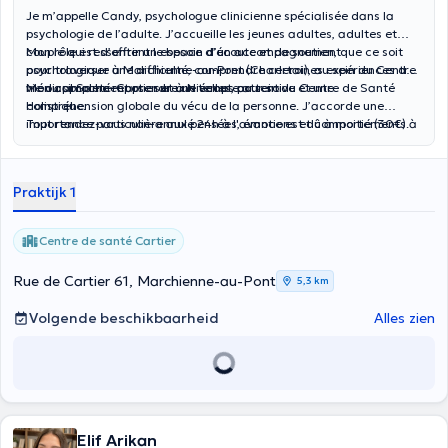
Je m’appelle Candy, psychologue clinicienne spécialisée dans la
psychologie de l’adulte. J’accueille les jeunes adultes, adultes et
couple qui ressentent le besoin d’un accompagnement
Mon rôle est d’offrir un espace d’écoute et de soutien, que ce soit
psychologique à Marchienne-au-Pont (Charleroi), au sein du Centre
pour traverser une difficulté, comprendre certaines expériences de
médical Santé-Cartier et à Nivelles, au sein du Centre de Santé
vie ou simplement prendre un temps pour soi.
Mon approche repose sur une écoute attentive et une
Holistique.
compréhension globale du vécu de la personne. J’accorde une
importance particulière aux pensées, émotions et comportements à
Tout rendez-vous non-annulé 24h à l'avance est dû à moitié (30€).
l’origine de la souffrance, afin d'accompagner chacun vers un
mieux-être durable.
Praktijk 1
Centre de santé Cartier
Rue de Cartier 61, Marchienne-au-Pont
5,3 km
Volgende beschikbaarheid
Alles zien
Elif Arikan