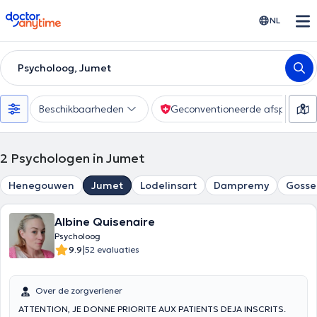
doctoranytime
NL
Psycholoog, Jumet
Beschikbaarheden
Geconventioneerde afspraak
2
Psychologen in Jumet
Henegouwen
Jumet
Lodelinsart
Dampremy
Gosse
Albine Quisenaire
Psycholoog
|
9.9
52 evaluaties
Over de zorgverlener
ATTENTION, JE DONNE PRIORITE AUX PATIENTS DEJA INSCRITS.