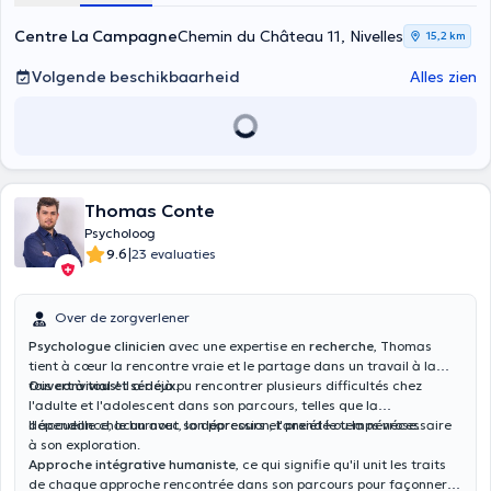
Centre La Campagne
Chemin du Château 11, Nivelles
15,2 km
Volgende beschikbaarheid
Alles zien
Thomas Conte
Psycholoog
|
9.6
23 evaluaties
Over de zorgverlener
Psychologue clinicien
avec une expertise en
recherche
, Thomas
tient à cœur la rencontre vraie et le partage dans un travail à la
fois
Ouvert à tous!
convivial et sérieux
Il a déjà pu rencontrer plusieurs difficultés chez
.
l'adulte et l'adolescent dans son parcours, telles que la
dépendance, le burnout, la dépression, l'anxiété ou la névrose.
Il accueille chacun avec son parcours et prend le temps nécessaire
à son exploration.
Approche intégrative humaniste
, ce qui signifie qu'il unit les traits
de chaque approche rencontrée dans son parcours pour façonner