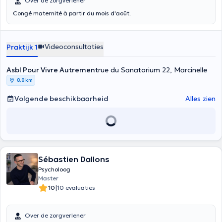
Over de zorgverlener
Congé maternité à partir du mois d'août.
Videoconsultaties
Praktijk 1
Asbl Pour Vivre Autrement
rue du Sanatorium 22, Marcinelle
8,8 km
Volgende beschikbaarheid
Alles zien
Sébastien Dallons
Psycholoog
Master
|
10
10 evaluaties
Over de zorgverlener