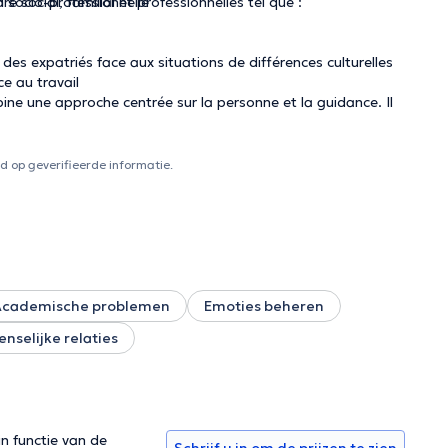
social, familial et professionnelles tel que :
 socio-professionnelle
s expatriés face aux situations de différences culturelles
e au travail
ne une approche centrée sur la personne et la guidance. Il
rtements suicidaires.
 op geverifieerde informatie.
Academische problemen
Emoties beheren
ion sociale et économique.
nselijke relaties
ogues etc.
s LGBTQIA+
in functie van de