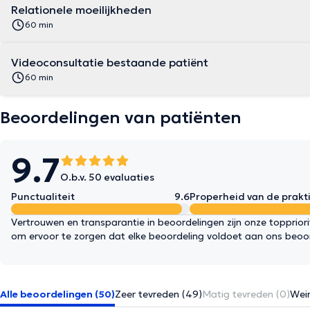
Relationele moeilijkheden
60 min
Videoconsultatie bestaande patiënt
60 min
Beoordelingen van patiënten
9.7
O.b.v. 50 evaluaties
Punctualiteit
9.6
Properheid van de prakti
Vertrouwen en transparantie in beoordelingen zijn onze topprior
om ervoor te zorgen dat elke beoordeling voldoet aan ons beoo
Alle beoordelingen (50)
Zeer tevreden (49)
Matig tevreden (0)
Wein