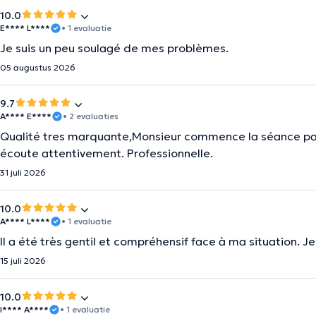
10.0
E**** L****
• 1 evaluatie
Je suis un peu soulagé de mes problèmes.
05 augustus 2026
9.7
A**** E****
• 2 evaluaties
Qualité tres marquante,Monsieur commence la séance par 
écoute attentivement. Professionnelle.
31 juli 2026
10.0
A**** L****
• 1 evaluatie
Il a été très gentil et compréhensif face à ma situation. Je
15 juli 2026
10.0
I**** A****
• 1 evaluatie