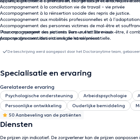
appuie, il est amené à prendre en charge des problématiques d’ordre 
Accompagnement à l’orientation, réorientation et à la reconversion
Accompagnement à la conciliation vie de travail – vie privée
Accompagnement à la réinsertion sociale des repris de justice.
Accompagnement aux mobilités professionnelles et à l’adaptation de
Accompagnement des personnes victimes de mal-être et souffranc
Accompagnement des victimes Burn-out et Bore-out
Pour accompagner ses patients vers un état de mieux-être, il combi
Accompagnement des victimes de harcèlement
propose des consultations en ligne et en présentielle.
Accompagnent des personnes victimes de dépression et des compo
Estime et confiance en soie
De beschrijving werd aangepast door het Doctoranytime team, gebaseerd
Gestion des conflits
Gestion des émotions et des pensées
Gestion du stress- Angoisse-Anxiété
Specialisatie en ervaring
Médiation familiale
Médiations parents-enfants
Gerelateerde ervaring
Problèmes existentiels
Soutien contre le décrochage scolaire des écoliers et étudiants
Psychologische ondersteuning
Arbeidspsychologie
Soutien psychologique aux immigrés face aux difficultés d’intégrat
Persoonlijke ontwikkeling
Ouderlijke bemiddeling
Me
Soutien psychologique aux personnes dépendante d’alcool, des dr
Soutien psychologique des professionnels du sexe
50 Aanbeveling van de patiënten
Soutien psychologique face aux difficultés du vécu des personne
Diensten
De prijzen zijn indicatief. De zorgverlener kan de prijzen aanpassen 