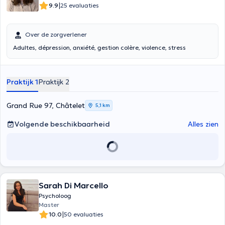
|
9.9
25 evaluaties
Over de zorgverlener
Adultes, dépression, anxiété, gestion colère, violence, stress
Praktijk 1
Praktijk 2
Grand Rue 97, Châtelet
5,1 km
Volgende beschikbaarheid
Alles zien
Sarah Di Marcello
Psycholoog
Master
|
10.0
50 evaluaties