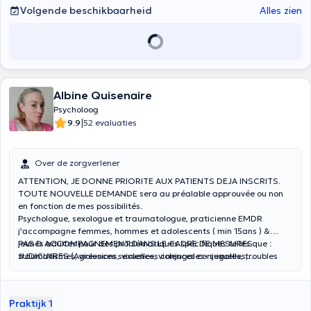
Volgende beschikbaarheid
Alles zien
Albine Quisenaire
Psycholoog
|
9.9
52 evaluaties
Over de zorgverlener
ATTENTION, JE DONNE PRIORITE AUX PATIENTS DEJA INSCRITS.
TOUTE NOUVELLE DEMANDE sera au préalable approuvée ou non
en fonction de mes possibilités.
Psychologue, sexologue et traumatologue, praticienne EMDR
j'accompagne femmes, hommes et adolescents ( min 15ans ) &
jeunes adultes pour des problématiques spécifiques telles que :
PAS D ACCOMPAGNEMENT DANS LE CADRE DE MESURES
traumatismes, violences sexuelles, violences conjugales, troubles
JUDICIAIRES (Agressions, violences conjugales- sexuelles,
sexuelles, identité de genre et également burnout, dépression, crises
toxicomanie et alcoolisme)
de vie, EMDR & accompagnement bienveillant.
Praktijk 1