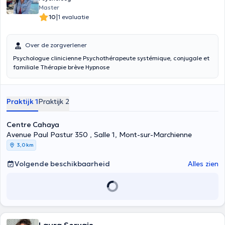
d’intégration sociale et économique.
Master
Soutien psychologique aux personnes dépendante d’alcool, des
|
10
1 evaluatie
drogues etc.
Soutien psychologique des professionnels du sexe
Soutien psychologique face aux difficultés du vécu des personnes
Over de zorgverlener
LGBTQIA+
Psychologue clinicienne Psychothérapeute systémique, conjugale et
familiale Thérapie brève Hypnose
Praktijk 1
Praktijk 2
Centre Cahaya
Avenue Paul Pastur 350 , Salle 1, Mont-sur-Marchienne
3,0 km
Volgende beschikbaarheid
Alles zien