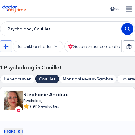
doctoranytime
NL
Psycholoog, Couillet
Beschikbaarheden
Geconventioneerde afspraak
1
Psycholoog in Couillet
Henegouwen
Couillet
Montignies-sur-Sambre
Loverv
Stéphanie Anciaux
Psycholoog
|
9.9
16 evaluaties
Praktijk 1