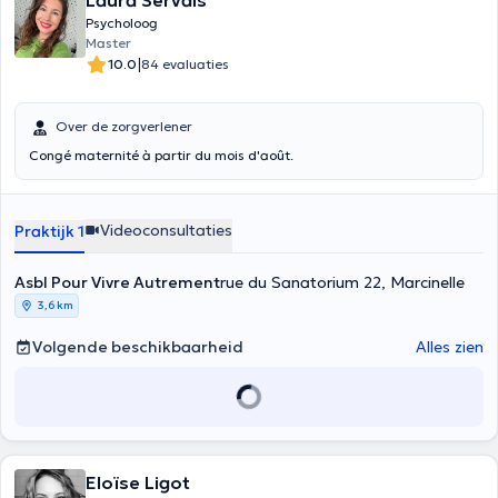
Laura Servais
Psycholoog
Master
|
10.0
84 evaluaties
Over de zorgverlener
Congé maternité à partir du mois d'août.
Videoconsultaties
Praktijk 1
Asbl Pour Vivre Autrement
rue du Sanatorium 22, Marcinelle
3,6 km
Volgende beschikbaarheid
Alles zien
Eloïse Ligot