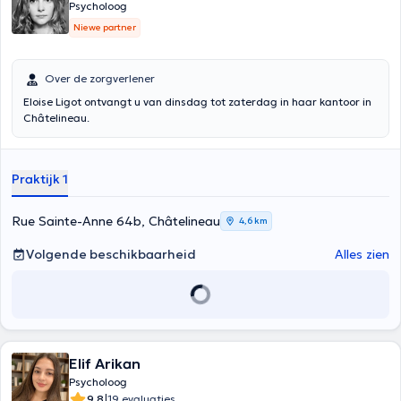
Psycholoog
Niewe partner
Over de zorgverlener
Eloise Ligot ontvangt u van dinsdag tot zaterdag in haar kantoor in
Châtelineau.
Praktijk 1
Rue Sainte-Anne 64b, Châtelineau
4,6 km
Volgende beschikbaarheid
Alles zien
Elif Arikan
Psycholoog
|
9.8
19 evaluaties