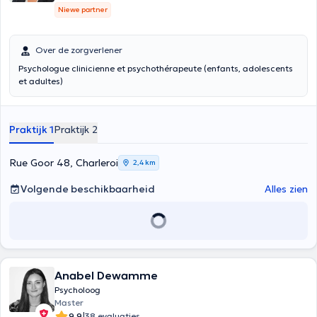
Niewe partner
Over de zorgverlener
Psychologue clinicienne et psychothérapeute (enfants, adolescents
et adultes)
Praktijk 1
Praktijk 2
Rue Goor 48, Charleroi
2,4 km
Volgende beschikbaarheid
Alles zien
Anabel Dewamme
Psycholoog
Master
|
9.9
38 evaluaties