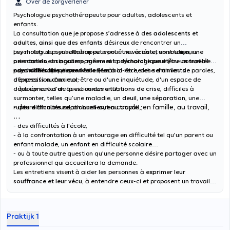
Over de zorgverlener
Psychologue psychothérapeute pour adultes, adolescents et
enfants.
La consultation que je propose s’adresse à d
es adolescents et
adultes, ainsi que des enfants
désireux de rencontrer un
psychologue psychothérapeute pour une
Les motifs de consultation peuvent être variés et sont toujours
écoute, un soutien, une
orientation, un accompagnement psychologique et/ou un travail
personnels et singuliers
, même si la démarche peut être conseillée
psychothérapeutique
par un tiers. Ils peuvent être liés à
- des
difficultés personnelles
. Vous êtes à la recherche d'un lieu de paroles,
, un mal-être, des sentiments
d'expression d'un mal-être ou d'une inquiétude, d'un espace de
dépressifs ou anxieux;
déploiement d'un questionnement?
- des épreuves de la vie ou des
situations de crise
, difficiles à
surmonter, telles qu’une maladie, un
deuil, une séparation
, une
- des
, en couple, en famille, au travail,
rupture amoureuse, un
difficultés relationnelles
burn-out
au travail ;
…
- des difficultés à l'école,
- à la confrontation à un entourage en difficulté tel qu’un parent ou
enfant malade, un enfant en difficulté scolaire…
- ou à toute autre question qu'une personne désire partager avec un
professionnel qui accueillera la demande.
Les entretiens visent à aider les personnes à
exprimer leur
souffrance et leur vécu,
à entendre ceux-ci et proposent un travail
de questionnement, de guidance, d’orientation, de recherche
d’alternatives et d’élaboration.
Praktijk 1