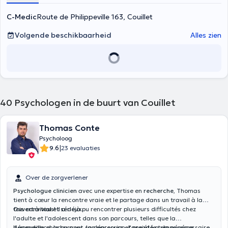
C-Medic
Route de Philippeville 163, Couillet
Volgende beschikbaarheid
Alles zien
40
Psychologen in de buurt van Couillet
Thomas Conte
Psycholoog
|
9.6
23 evaluaties
Over de zorgverlener
Psychologue clinicien
avec une expertise en
recherche
, Thomas
tient à cœur la rencontre vraie et le partage dans un travail à la
fois
Ouvert à tous!
convivial et sérieux
Il a déjà pu rencontrer plusieurs difficultés chez
.
l'adulte et l'adolescent dans son parcours, telles que la
dépendance, le burnout, la dépression, l'anxiété ou la névrose.
Il accueille chacun avec son parcours et prend le temps nécessaire