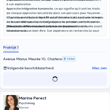
à son exploration.
Approche intégrative humaniste
, ce qui signifie qu'il unit les traits
de chaque approche rencontrée dans son parcours pour façonner
sa pratique clinique. L'objectif est d'articuler son savoir aux besoins
*Tout rdv
annulé dans les
48h
avant le rdv est dû. La durée et le prix
du travail thérapeutique. Cette approche est alors centrée sur le
de la consultation sont renseignés lors du premier contact avec le
patient et sur la conviction que chacun dispose des outils
thérapeute. N'hésitez pas à lui poser la question.
*Pour tout
remboursement
veillez à contacter votre mutuelle avant
nécessaires à son bien-être. Son expérience en recherche lui vaut
le rendez-vous.
également une expertise dans le domaine des émotions.
Praktijk 1
Avenue Marius Meurée 10, Charleroi
1,3 km
Volgende beschikbaarheid
Alles zien
Marine Perect
Psycholoog
Master