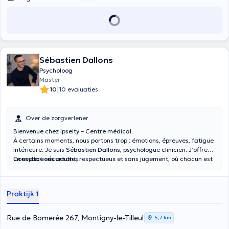
Sébastien Dallons
Psycholoog
Master
|
10
10 evaluaties
Over de zorgverlener
Bienvenue chez Ipseity – Centre médical.
À certains moments, nous portons trop : émotions, épreuves, fatigue
intérieure. Je suis
Sébastien Dallons
, psychologue clinicien. J’offre
un espace sécurisant, respectueux et sans jugement, où chacun est
Consultations adultes.
accueilli dans sa singularité et à son rythme. Consulter, c’est aussi
prendre soin de soi.
Praktijk 1
Rue de Bomerée 267, Montigny-le-Tilleul
5,7 km