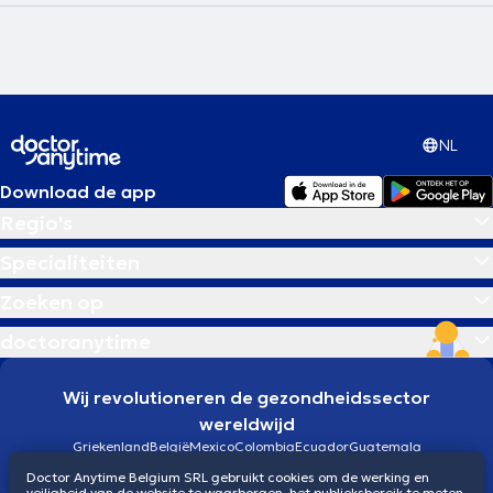
NL
Download de app
Regio's
Specialiteiten
Zoeken op
doctoranytime
Wij revolutioneren de gezondheidssector
wereldwijd
Griekenland
België
Mexico
Colombia
Ecuador
Guatemala
Brazilië
Doctor Anytime Belgium SRL gebruikt cookies om de werking en
veiligheid van de website te waarborgen, het publieksbereik te meten