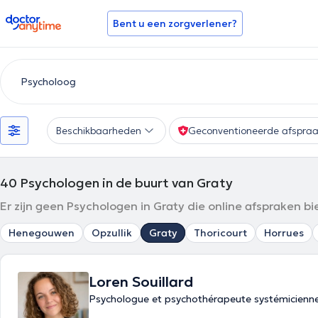
doctoranytime
Bent u een zorgverlener?
Beschikbaarheden
Geconventioneerde afspra
40
Psychologen in de buurt van Graty
Er zijn geen Psychologen in Graty die online afspraken b
Henegouwen
Opzullik
Graty
Thoricourt
Horrues
Loren Souillard
Psychologue et psychothérapeute systémicienn