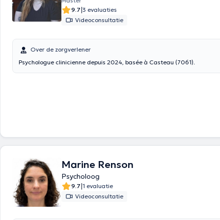
Master
0474/262625 E-mail:
[email protected]
|
9.7
3 evaluaties
Videoconsultatie
Over de zorgverlener
Psychologue clinicienne depuis 2024, basée à Casteau (7061).
Marine Renson
Psycholoog
|
9.7
1 evaluatie
Videoconsultatie