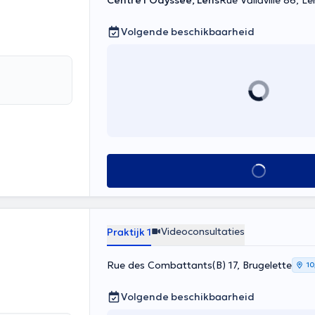
Centre l'Odyssée, Lens
Rue Vallaville 86, Le
Volgende beschikbaarheid
Alles zien
Videoconsultaties
Praktijk 1
Rue des Combattants(B) 17, Brugelette
10
Volgende beschikbaarheid