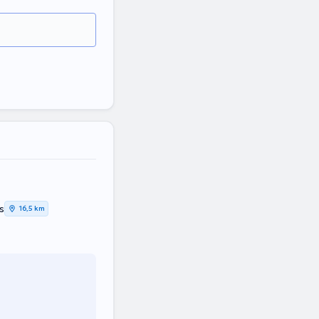
s
16,5 km