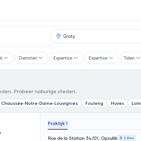
ak
Diensten
Expertise
Expertise
Talen
ieden. Probeer naburige steden.
Chaussée-Notre-Dame-Louvignies
Fouleng
Hoves
Lom
Praktijk 1
e
Rue de la Station 34/01, Opzullik
5,8 km