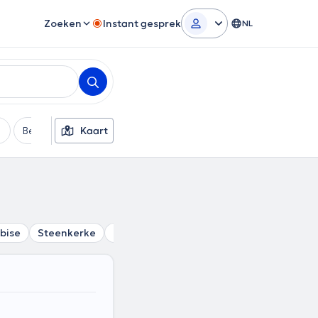
Zoeken
Instant gesprek
NL
Betaalmethode
Kaart
Extra filters
bise
Steenkerke
Gondregnies
Bassilly
Petit-Roeulx-