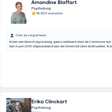
Amandine Blaffart
Psycholoog
|
10.0
73 evaluaties
Over de zorgverlener
Ik ben een klinisch psycholoog, geaccrediteerd door de Commissie van 
ben in juni 2010 afgestudeerd aan de Université Libre de Bruxelles. Ik 
gespecialiseerd in perinatale ondersteuning en opvoedingsondersteuning. Ik beg
ook iedereen die aan zichzelf wil werken of die een moeilijke periode 
(verlies van verlies, scheiding, burn-out, depressie, verlies van werk, ziek
relatieproblemen, enz.) Sinds meer dan tien jaar werk ik in de begeleiding van kinderen
en ouders in verschillende crèches, scholen en kinderdagverblijven ve
Europese instellingen in Brussel. Deze structuren waarin ik mij heb kunn
hebben een zeer groot aantal kinderen en dus ook ouders ontvangen, w
ervaring op dit gebied heb kunnen ontwikkelen en verrijken. Mijn passies 
mensen en hun relaties geweest. Ik communiceer gemakkelijk en ik vind
voor de mensen om me heen te zorgen. Ik heb ervoor gekozen om mijn d
te wijden aan het verbeteren van de levenskwaliteit van mensen die d
Ik leer voortdurend bij door middel van conferenties, lezingen, interdisc
Erika Clinckart
uitwisselingen en supervisies, om steeds aan de verschillende verwach
Psycholoog
patiënten te kunnen voldoen. Aarzel niet om contact met mij op te nemen: Tel: