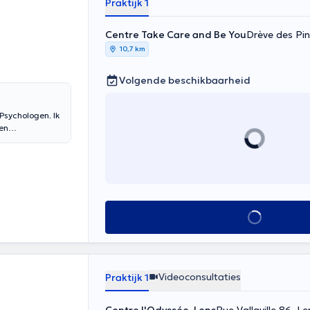
Praktijk 1
Centre Take Care and Be You
Drève des Pin
10,7 km
Volgende beschikbaarheid
Psychologen. Ik
ben
eleid
doormaakt
te,
rbonden aan de
en ontwikkelen,
aardoor ik mijn
Alles zien
zijn altijd
 het leuk om
agelijks leven
at nodig hebben.
Videoconsultaties
Praktijk 1
iplinaire
tingen van mijn