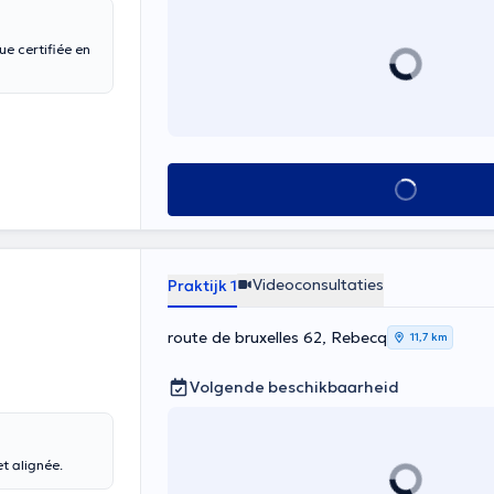
ue certifiée en
Alles zien
Videoconsultaties
Praktijk 1
route de bruxelles 62, Rebecq
11,7 km
Volgende beschikbaarheid
t alignée.