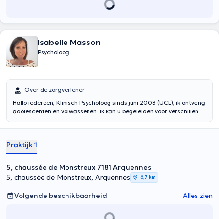
Isabelle Masson
Psycholoog
Over de zorgverlener
Hallo iedereen, Klinisch Psycholoog sinds juni 2008 (UCL), ik ontvang
adolescenten en volwassenen. Ik kan u begeleiden voor verschillende
soorten consulten (zie profiel), maar ook als u gewoon beter wilt
leven, door uzelf beter te leren kennen, om te begrijpen hoe
bepaalde situaties zich reproduceren en u doen lijden. Ik ontvang u
Praktijk 1
in mijn kantoor in Arquennes elke maandag, dinsdag en donderdag,
in persoon of via videoconsultatie. 0479/85.35.38
5, chaussée de Monstreux 7181 Arquennes
5, chaussée de Monstreux, Arquennes
6,7 km
Volgende beschikbaarheid
Alles zien