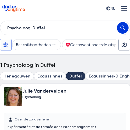
doctoranytime
NL
Psycholoog, Duffel
Beschikbaarheden
Geconventioneerde afspraak
1
Psycholoog in Duffel
Henegouwen
Ecaussinnes
Duffel
Ecaussinnes-D'Engh
Julie Vandervelden
Psycholoog
Over de zorgverlener
Expérimentée et de formée dans l'accompagnement