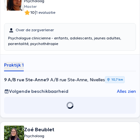
Psycholoog
Master
|
10
1 evaluatie
Over de zorgverlener
Psychologue clinicienne - enfants, adolescents, jeunes adultes,
parentalité, psychothérapie
Praktijk 1
9 A/B rue Ste-Anne
9 A/B rue Ste-Anne, Nivelles
10,7 km
Volgende beschikbaarheid
Alles zien
Zoé Beublet
Psycholoog