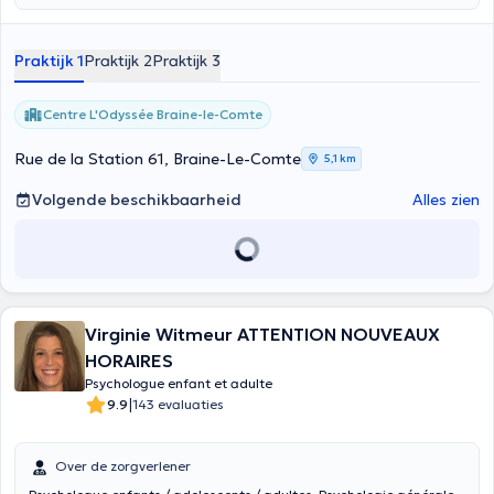
Praktijk 1
Praktijk 2
Praktijk 3
Centre L'Odyssée Braine-le-Comte
Rue de la Station 61, Braine-Le-Comte
5,1 km
Volgende beschikbaarheid
Alles zien
Virginie Witmeur ATTENTION NOUVEAUX
HORAIRES
Psychologue enfant et adulte
|
9.9
143 evaluaties
Over de zorgverlener