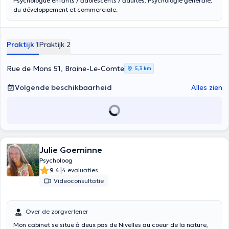
Psychologue enfants / adolescents / adultes. Psychologie générale,
du développement et commerciale.
Praktijk 1
Praktijk 2
Rue de Mons 51, Braine-Le-Comte
5,3 km
Volgende beschikbaarheid
Alles zien
Julie Goeminne
Psycholoog
|
9.4
4 evaluaties
Videoconsultatie
Over de zorgverlener
Mon cabinet se situe à deux pas de Nivelles au coeur de la nature,