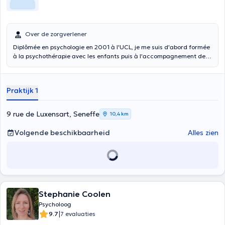
Over de zorgverlener
Diplômée en psychologie en 2001 à l'UCL, je me suis d'abord formée
à la psychothérapie avec les enfants puis à l'accompagnement des
tout-petits (0 - 3 ans). Rencontrer un enfant ne se fait pas sans
écouter, et parfois accompagner, ceux qui l'entourent et l'aident à
grandir. Progressivement, je me suis donc également formée à
Praktijk 1
travailler avec des adultes, parents ou pas. Aujourd'hui, je reçois
tous ceux, petits et grands, qui à un moment de leur vie rencontrent
une difficulté, s'interrogent ou sont en souffrance.
9 rue de Luxensart, Seneffe
10,4 km
Volgende beschikbaarheid
Alles zien
Stephanie Coolen
Psycholoog
|
9.7
7 evaluaties