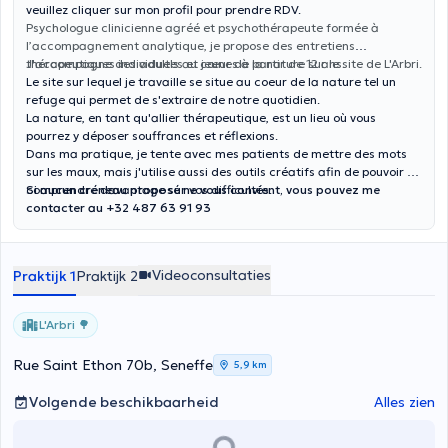
veuillez cliquer sur mon profil pour prendre RDV.
Psychologue clinicienne agréé et psychothérapeute formée à
l’accompagnement analytique, je propose des entretiens
thérapeutiques individuels au cœur de la nature sur le site de L'Arbri.
J'accompagne des adultes et jeunes à partir de 12 ans.
Le site sur lequel je travaille se situe au coeur de la nature tel un
refuge qui permet de s'extraire de notre quotidien.
La nature, en tant qu'allier thérapeutique, est un lieu où vous
pourrez y déposer souffrances et réflexions.
Dans ma pratique, je tente avec mes patients de mettre des mots
sur les maux, mais j'utilise aussi des outils créatifs afin de pouvoir en
comprendre davantage sur vos difficultés.
Si aucun créneau proposé ne vous convient, vous pouvez me
contacter au +32 487 63 91 93
Videoconsultaties
Praktijk 1
Praktijk 2
L'Arbri 🌳
Rue Saint Ethon 70b, Seneffe
5,9 km
Volgende beschikbaarheid
Alles zien