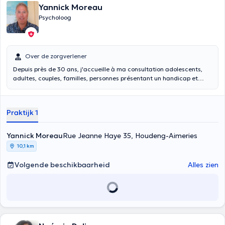
Yannick Moreau
Psycholoog
Over de zorgverlener
Depuis près de 30 ans, j'accueille à ma consultation adolescents,
adultes, couples, familles, personnes présentant un handicap et
professionnels de la santé mentale pour des difficultés de vie et des
souffrances diverses plus ou moins graves. Je propose un espace de
paroles et de réflexions afin de déposer, comprendre, dépasser
Praktijk 1
celles-ci et d'y apporter les réponses les plus adéquates possibles
selon chacun.
Yannick Moreau
Rue Jeanne Haye 35, Houdeng-Aimeries
10,1 km
Volgende beschikbaarheid
Alles zien