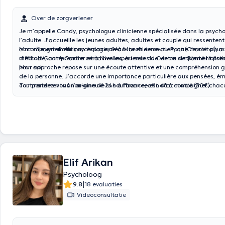
Over de zorgverlener
Je m’appelle Candy, psychologue clinicienne spécialisée dans la psych
l’adulte. J’accueille les jeunes adultes, adultes et couple qui ressentent
accompagnement psychologique à Marchienne-au-Pont (Charleroi), au
Mon rôle est d’offrir un espace d’écoute et de soutien, que ce soit pour
médical Santé-Cartier et à Nivelles, au sein du Centre de Santé Holisti
difficulté, comprendre certaines expériences de vie ou simplement pr
pour soi.
Mon approche repose sur une écoute attentive et une compréhension g
de la personne. J’accorde une importance particulière aux pensées, ém
comportements à l’origine de la souffrance, afin d'accompagner chac
Tout rendez-vous non-annulé 24h à l'avance est dû à moitié (30€).
mieux-être durable.
Elif Arikan
Psycholoog
|
9.8
18 evaluaties
Videoconsultatie