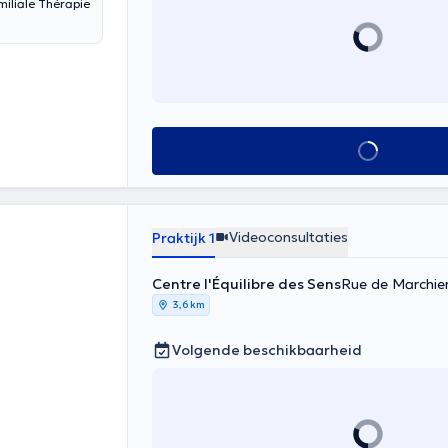
miliale Thérapie
Alles zien
Videoconsultaties
Praktijk 1
Centre l'Équilibre des Sens
Rue de Marchie
3,6 km
Volgende beschikbaarheid