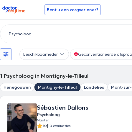
doctoranytime
Bent u een zorgverlener?
Beschikbaarheden
Geconventioneerde afspra
1
Psycholoog in Montigny-le-Tilleul
Henegouwen
Montigny-le-Tilleul
Landelies
Mont-sur
Sébastien Dallons
Psycholoog
Master
|
10
10 evaluaties