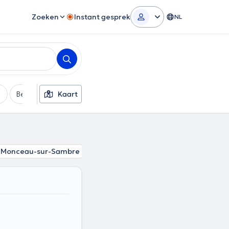
Zoeken
Instant gesprek
NL
Betaalmethode
Kaart
Extra filters
Monceau-sur-Sambre
Marcinelle
Jamioulx
Fontaine-L