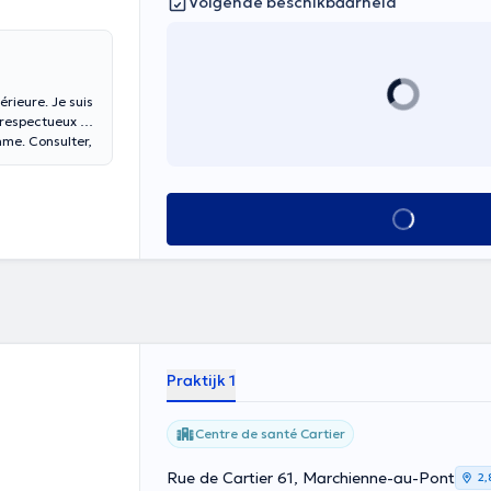
Volgende beschikbaarheid
rieure. Je suis
, respectueux et
hme. Consulter,
Alles zien
Praktijk 1
Centre de santé Cartier
Rue de Cartier 61, Marchienne-au-Pont
2,