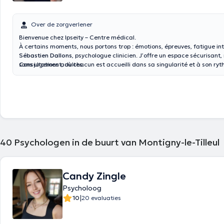
Over de zorgverlener
Bienvenue chez Ipseity – Centre médical.
À certains moments, nous portons trop : émotions, épreuves, fatigue inté
Sébastien Dallons
, psychologue clinicien. J’offre un espace sécurisant
sans jugement, où chacun est accueilli dans sa singularité et à son ryt
Consultations adultes.
c’est aussi prendre soin de soi.
40
Psychologen in de buurt van Montigny-le-Tilleul
Candy Zingle
Psycholoog
|
10
20 evaluaties