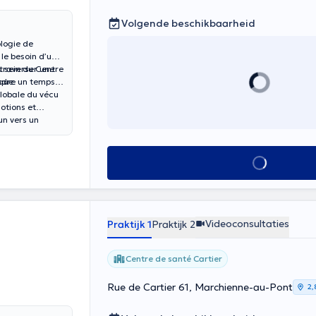
Volgende beschikbaarheid
ologie de
 le besoin d’un
 sein du Centre
 traverser une
que.
endre un temps
lobale du vécu
otions et
un vers un
Alles zien
Videoconsultaties
Praktijk 1
Praktijk 2
Centre de santé Cartier
Rue de Cartier 61, Marchienne-au-Pont
2,