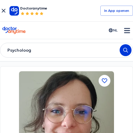
Doctoranytime
In App openen
doctoranytime
NL
Psycholoog