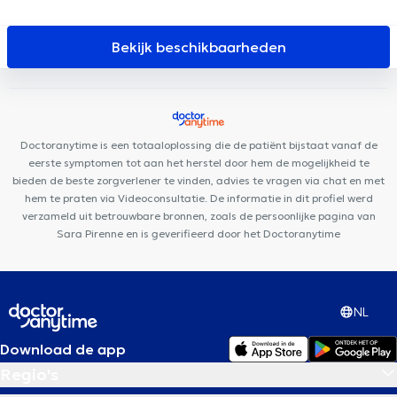
D'IXELLES
B2M Sport & Rehab
Kiné Châtelain
Dermo
Medical Center
Centre Mimosa Bruxelles Louise
Louise Medical
Bekijk beschikbaarheden
Center
City-Clinic Chirec Louise
Anima Medical
Centre
Médical Borrens
Centre Ocadia
Cabinet du Châtelain
PhysioForme
Centre Médical et de soins Rebalance
Louise
Family Doctors
Centre Miraflore
Ophtara Medical Center
La
Doctoranytime is een totaaloplossing die de patiënt bijstaat vanaf de
Cambre Radiologie
eerste symptomen tot aan het herstel door hem de mogelijkheid te
bieden de beste zorgverlener te vinden, advies te vragen via chat en met
hem te praten via Videoconsultatie. De informatie in dit profiel werd
verzameld uit betrouwbare bronnen, zoals de persoonlijke pagina van
Sara Pirenne en is geverifieerd door het Doctoranytime
NL
Download de app
Regio's