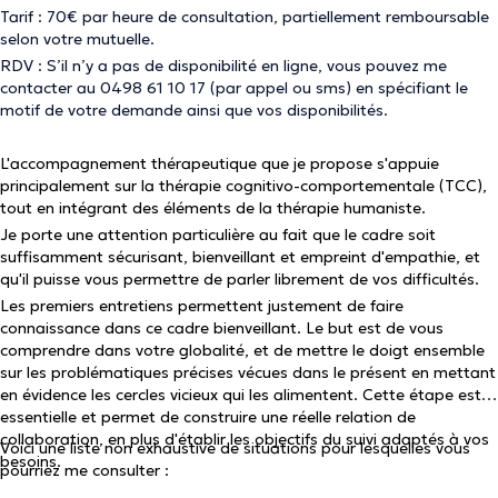
Tarif : 70€ par heure de consultation, partiellement remboursable
selon votre mutuelle.
RDV : S’il n’y a pas de disponibilité en ligne, vous pouvez me
contacter au 0498 61 10 17 (par appel ou sms) en spécifiant le
motif de votre demande ainsi que vos disponibilités.
L'accompagnement thérapeutique que je propose s'appuie
principalement sur la thérapie cognitivo-comportementale (TCC),
tout en intégrant des éléments de la thérapie humaniste.
Je porte une attention particulière au fait que le cadre soit
suffisamment sécurisant, bienveillant et empreint d'empathie, et
qu'il puisse vous permettre de parler librement de vos difficultés.
Les premiers entretiens permettent justement de faire
connaissance dans ce cadre bienveillant. Le but est de vous
comprendre dans votre globalité, et de mettre le doigt ensemble
sur les problématiques précises vécues dans le présent en mettant
en évidence les cercles vicieux qui les alimentent. Cette étape est
essentielle et permet de construire une réelle relation de
collaboration, en plus d'établir les objectifs du suivi adaptés à vos
Voici une liste non exhaustive de situations pour lesquelles vous
besoins.
pourriez me consulter :