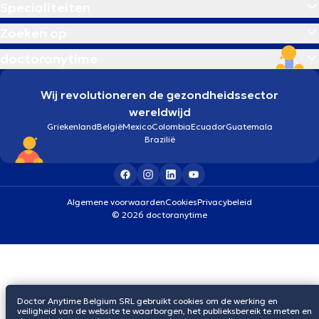
Specialiteiten
Zoeken op
doctoranytime
Wij revolutioneren de gezondheidssector
wereldwijd
Griekenland
België
Mexico
Colombia
Ecuador
Guatemala
Brazilië
Algemene voorwaarden
Cookies
Privacybeleid
© 2026 doctoranytime
Doctor Anytime Belgium SRL gebruikt cookies om de werking en
veiligheid van de website te waarborgen, het publieksbereik te meten en