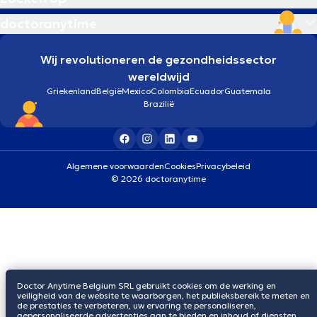
doctoranytime
Wij revolutioneren de gezondheidssector
wereldwijd
Griekenland
België
Mexico
Colombia
Ecuador
Guatemala
Brazilië
Algemene voorwaarden
Cookies
Privacybeleid
© 2026 doctoranytime
Doctor Anytime Belgium SRL gebruikt cookies om de werking en
veiligheid van de website te waarborgen, het publieksbereik te meten en
de prestaties te verbeteren, uw ervaring te personaliseren,
gepersonaliseerde advertenties aan te bieden en inhoud of diensten