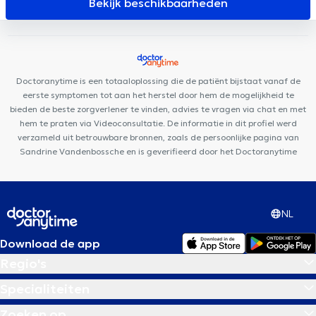
Bekijk beschikbaarheden
Van Dam
Dôme
Centre Paramédical Schuman
Centre
Medico Chirurgical de Waterloo
Centre Médico-Chirurgical de
Waterloo
Centre Paramédical Alma
Light Care Dental
Cabinet CKS Waterloo
Espace Médical Waterloo
Odontolia
Doctoranytime is een totaaloplossing die de patiënt bijstaat vanaf de
Rhode-Saint-Genèse
Maison Bien Naître
eerste symptomen tot aan het herstel door hem de mogelijkheid te
bieden de beste zorgverlener te vinden, advies te vragen via chat en met
hem te praten via Videoconsultatie. De informatie in dit profiel werd
verzameld uit betrouwbare bronnen, zoals de persoonlijke pagina van
Sandrine Vandenbossche en is geverifieerd door het Doctoranytime
NL
Download de app
Regio's
Specialiteiten
Zoeken op