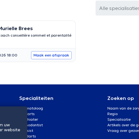
Alle specialisatie
Murielle Brees
oach conseillère sommeil et parentalité
026 18:00
Maak een afspraak
Specialiteiten
Zoeken op
Dermatoloog
Naam van de zor
Oogarts
Regio
Psychiater
Specialisatie
om uw
Orthodontist
Artikels over de 
ar website
Kinesist
Vraag over gezo
Tandarts