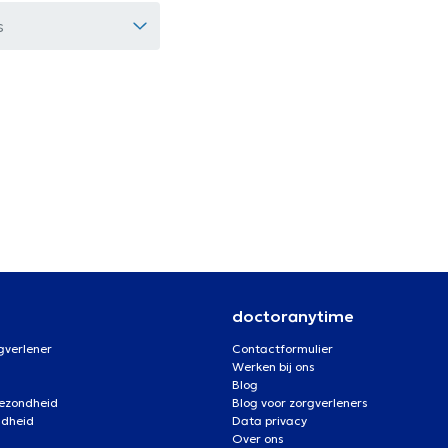
s
doctoranytime
gverlener
Contactformulier
Werken bij ons
Blog
gezondheid
Blog voor zorgverleners
ndheid
Data privacy
Over ons