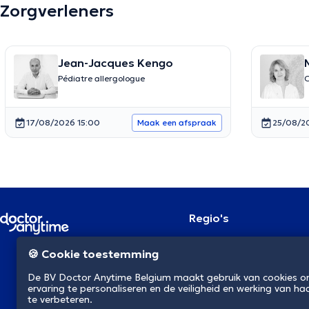
Zorgverleners
Jean-Jacques Kengo
Pédiatre allergologue
C
17/08/2026 15:00
25/08/2
Maak een afspraak
Regio's
Brussel
NL
🍪 Cookie toestemming
Antwerpen
Gent
De BV Doctor Anytime Belgium maakt gebruik van cookies 
Charleroi
ervaring te personaliseren en de veiligheid en werking van ha
Luik
te verbeteren.
Brugge